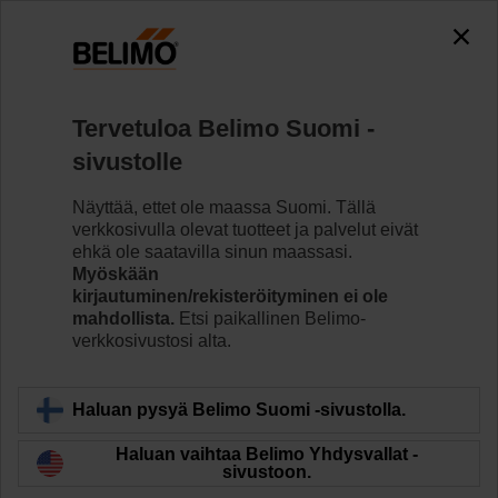
The exception is : javax.servlet.jsp.JspException: Problem
accessing the absolute URL
"https://www.belimo.com/fi/fi_FI/~mgnlArea=outdated~".
java.io.IOException: Server returned HTTP response code: 500
for URL: https://www.belimo.com/fi/fi_FI/~mgnlArea=outdated~
Tervetuloa Belimo Suomi -
sivustolle
Koti
Ilmastointipeltien toimilaitteet
Lisävarusteet
Näyttää, ettet ole maassa Suomi. Tällä
KG8
verkkosivulla olevat tuotteet ja palvelut eivät
ehkä ole saatavilla sinun maassasi.
Myöskään
kirjautuminen/rekisteröityminen ei ole
mahdollista.
Etsi paikallinen Belimo-
verkkosivustosi alta.
Takaisin tuotekategoriaan
Haluan pysyä Belimo Suomi -sivustolla.
Haluan vaihtaa Belimo Yhdysvallat -
sivustoon.