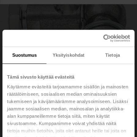
Suostumus
Yksityiskohdat
Tietoja
Tämä sivusto käyttää evästeitä
Käytämme evästeitä tarjoamamme sisällön ja mainosten
räätälöimiseen, sosiaalisen median ominaisuuksien
tukemiseen ja kävijämäärämme analysoimiseen. Lisäksi
KG8
jaamme sosiaalisen median, mainosalan ja analytiikka-
alan kumppaneillemme tietoja siitä, miten käytät
sivustoamme. Kumppanimme voivat yhdistää näitä
Pallonivel sopii peltivivulle KH 8
tietoja muihin tietoihin, joita olet antanut heille tai joita on