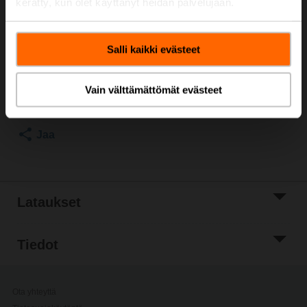
kerätty, kun olet käyttänyt heidän palvelujaan.
Saatavilla myös monipakkauksena (20 kpl) – KG8.2
Listahinta
20,20 €
Salli kaikki evästeet
Lisää ostoskoriin
Vain välttämättömät evästeet
Lisää
projektiluetteloon
Jaa
Lataukset
Tiedot
Ota yhteyttä