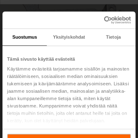
Suostumus
Yksityiskohdat
Tietoja
Tämä sivusto käyttää evästeitä
Käytämme evästeitä tarjoamamme sisällön ja mainosten
räätälöimiseen, sosiaalisen median ominaisuuksien
tukemiseen ja kävijämäärämme analysoimiseen. Lisäksi
SB-TF
jaamme sosiaalisen median, mainosalan ja analytiikka-
alan kumppaneillemme tietoja siitä, miten käytät
sivustoamme. Kumppanimme voivat yhdistää näitä
Kiinnityssarja
tietoja muihin tietoihin, joita olet antanut heille tai joita on
Listahinta
34,60 €
kerätty, kun olet käyttänyt heidän palvelujaan.
Lisää ostoskoriin