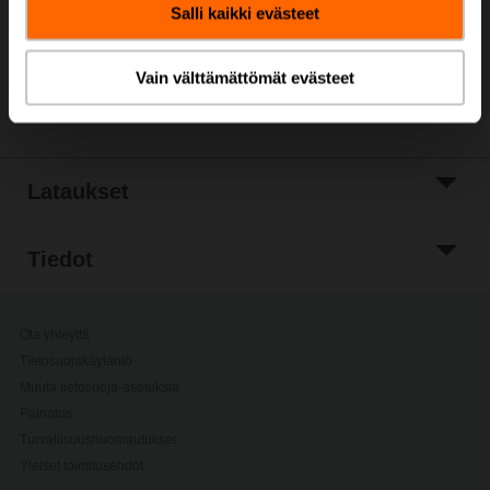
Salli kaikki evästeet
Lisää
projektiluetteloon
Vain välttämättömät evästeet
Jaa
Lataukset
Tiedot
Ota yhteyttä
Tietosuojakäytäntö
Muuta tietosuoja-asetuksia
Painatus
Turvallisuushuomautukset
Yleiset toimitusehdot