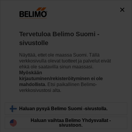
0
0
Koti
Ilmastointipeltien toimilaitteet
Lisävarusteet
Tervetuloa Belimo Suomi -
SB-TF
sivustolle
Näyttää, ettet ole maassa Suomi. Tällä
verkkosivulla olevat tuotteet ja palvelut eivät
ehkä ole saatavilla sinun maassasi.
Myöskään
Takaisin tuotekategoriaan
kirjautuminen/rekisteröityminen ei ole
mahdollista.
Etsi paikallinen Belimo-
verkkosivustosi alta.
Haluan pysyä Belimo Suomi -sivustolla.
Haluan vaihtaa Belimo Yhdysvallat -
sivustoon.