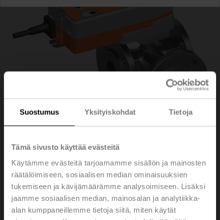
Suostumus
Yksityiskohdat
Tietoja
Tämä sivusto käyttää evästeitä
R7032R16-B3/NRFA
Käytämme evästeitä tarjoamamme sisällön ja mainosten
räätälöimiseen, sosiaalisen median ominaisuuksien
tukemiseen ja kävijämäärämme analysoimiseen. Lisäksi
Säätöpalloventtiili, 3-tie, DN 32, Laippa, PN 6, ps
jaamme sosiaalisen median, mainosalan ja analytiikka-
600 kPa, Kvs 16 m³/h, Väliaineen lämpötila -10...100°C
alan kumppaneillemme tietoja siitä, miten käytät
[14...212°F]