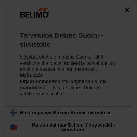
0
0
Koti
Säätöventtiilit
Säätöpalloventtiilit
Tervetuloa Belimo Suomi -
R7032R16-B3/NRFA
sivustolle
Näyttää, ettet ole maassa Suomi. Tällä
verkkosivulla olevat tuotteet ja palvelut eivät
Lue lisää
ehkä ole saatavilla sinun maassasi.
Myöskään
kirjautuminen/rekisteröityminen ei ole
mahdollista.
Etsi paikallinen Belimo-
verkkosivustosi alta.
Takaisin tuotekategoriaan
Haluan pysyä Belimo Suomi -sivustolla.
Haluan vaihtaa Belimo Yhdysvallat -
sivustoon.