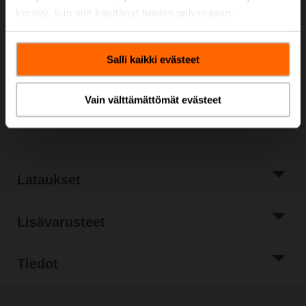
kerätty, kun olet käyttänyt heidän palvelujaan.
Listahinta
513,00 €
Lisää ostoskoriin
Salli kaikki evästeet
Lisää
projektiluetteloon
Vain välttämättömät evästeet
Jaa
Lataukset
Lisävarusteet
Tiedot