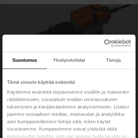
Suostumus
Yksityiskohdat
Tietoja
Tämä sivusto käyttää evästeitä
Käytämme evästeitä tarjoamamme sisällön ja mainosten
räätälöimiseen, sosiaalisen median ominaisuuksien
SR24A-MOD-5
tukemiseen ja kävijämäärämme analysoimiseen. Lisäksi
jaamme sosiaalisen median, mainosalan ja analytiikka-
Kiertoliiketoimilaite, 20 Nm, AC/DC 24 V, BACnet
alan kumppaneillemme tietoja siitä, miten käytät
MS/TP, Modbus RTU, MP-Bus, 2...10 V, 90 s (90...350
sivustoamme. Kumppanimme voivat yhdistää näitä
s), IP54, F05
tietoja muihin tietoihin, joita olet antanut heille tai joita on