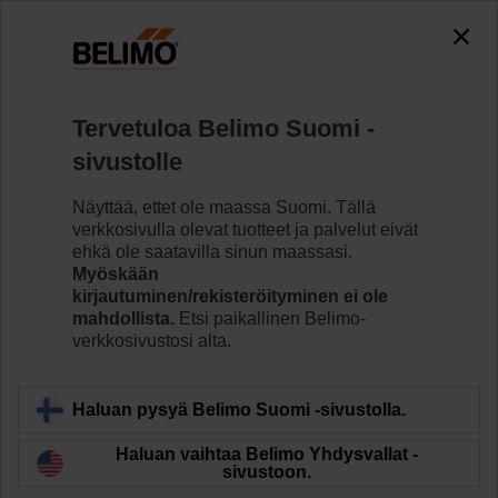
0
0
Koti
Ilmastointipeltien toimilaitteet
Venttiilin toimilaitteet
Tervetuloa Belimo Suomi -
SR24A-MOD-5
sivustolle
Näyttää, ettet ole maassa Suomi. Tällä
verkkosivulla olevat tuotteet ja palvelut eivät
Lue lisää
ehkä ole saatavilla sinun maassasi.
Myöskään
kirjautuminen/rekisteröityminen ei ole
mahdollista.
Etsi paikallinen Belimo-
verkkosivustosi alta.
Takaisin tuotekategoriaan
Haluan pysyä Belimo Suomi -sivustolla.
Haluan vaihtaa Belimo Yhdysvallat -
sivustoon.