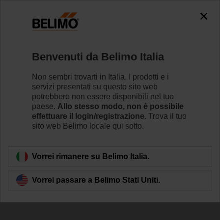
The exception is : javax.servlet.jsp.JspException: Problem
accessing the absolute URL
"https://www.belimo.com/it/it_IT/~mgnlArea=cookies~".
java.io.IOException: Server returned HTTP response code: 500
for URL: https://www.belimo.com/it/it_IT/~mgnlArea=cookies~
Benvenuti da Belimo Italia
Home
Attuatori per serrande
Attuatori lineari
Non sembri trovarti in Italia. I prodotti e i
servizi presentati su questo sito web
LH230ASR100
potrebbero non essere disponibili nel tuo
paese.
Allo stesso modo, non è possibile
effettuare il login/registrazione.
Trova il tuo
sito web Belimo locale qui sotto.
Per saperne di più
Vorrei rimanere su Belimo Italia.
Vorrei passare a Belimo Stati Uniti.
Torna alla categoria di prodotti