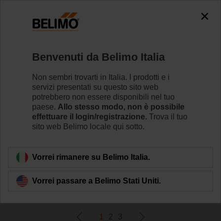
0
0
Home
RetroFIT+
Benvenuti da Belimo Italia
Attuatori per valvole a globo
Belimo RetroFIT+ è una gamma universale di attuatori
Non sembri trovarti in Italia. I prodotti e i
per valvole a globo progettata appositamente per
servizi presentati su questo sito web
l'ammodernamento di impianti esistenti.
potrebbero non essere disponibili nel tuo
paese.
Allo stesso modo, non è possibile
effettuare il login/registrazione.
Trova il tuo
Per saperne di più
sito web Belimo locale qui sotto.
Filtra per
Vorrei rimanere su Belimo Italia.
Vorrei passare a Belimo Stati Uniti.
42
risultati trovati
1
2
3