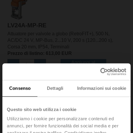
LV24A-MP-RE
Attuatore per valvole a globo (RetroFIT+), 500 N,
AC/DC 24 V, MP-Bus, 2...10 V, 200 s (120...200 s),
Corsa 20 mm, IP54, Terminali
Prezzo di listino: 613,00 EUR
Aggiungi al
carrello
Aggiungi a Lista di Progetto
Consenso
Dettagli
Informazioni sui cookie
Questo sito web utilizza i cookie
Utilizziamo i cookie per personalizzare contenuti ed
LV24A-RE
annunci, per fornire funzionalità dei social media e per
Attuatore per valvole a globo (RetroFIT+), 500 N,
analizzare il nostro traffico. Condividiamo inoltre