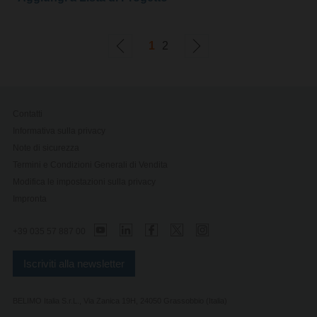
1
2
Contatti
Informativa sulla privacy
Note di sicurezza
Termini e Condizioni Generali di Vendita
Modifica le impostazioni sulla privacy
Impronta
+39 035 57 887 00
Iscriviti alla newsletter
BELIMO Italia S.r.L., Via Zanica 19H, 24050 Grassobbio (Italia)