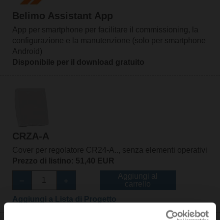
Belimo Assistant App
App per smartphone per facilitare il commissioning, la
configurazione e la manutenzione (solo per smartphone
Android)
Disponibile per il download gratuito
CRZA-A
Cover per regolatore CR24-A.., senza elementi operativi
Prezzo di listino: 51,40 EUR
Aggiungi al
carrello
Aggiungi a Lista di Progetto