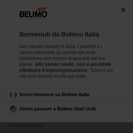
The exception is : javax.servlet.jsp.JspException: Problem
accessing the absolute URL
"https://www.belimo.com/it/it_IT/~mgnlArea=cookies~".
java.io.IOException: Server returned HTTP response code: 500
for URL: https://www.belimo.com/it/it_IT/~mgnlArea=cookies~
Benvenuti da Belimo Italia
Home
Sistemi
Non sembri trovarti in Italia. I prodotti e i
servizi presentati su questo sito web
Accessori
potrebbero non essere disponibili nel tuo
Belimo offre strumenti dedicati per il commissioning e la
paese.
Allo stesso modo, non è possibile
effettuare il login/registrazione.
Trova il tuo
manutenzione degli attuatori e delle soluzioni di
sito web Belimo locale qui sotto.
sistema. Gli strumenti funzionano sia via cavo (bus o
localmente) sia in modalità wireless (Bluetooth/NFC).
Vorrei rimanere su Belimo Italia.
Filtra per
Vorrei passare a Belimo Stati Uniti.
29
risultati trovati