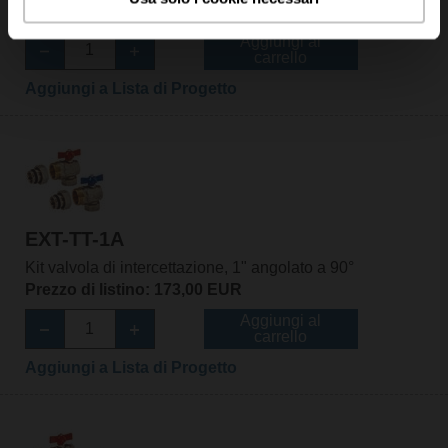
Prezzo di listino: 73,90 EUR
Aggiungi al
carrello
Aggiungi a Lista di Progetto
EXT-TT-1A
Kit valvola di intercettazione, 1" angolato a 90°
Prezzo di listino: 173,00 EUR
Aggiungi al
carrello
Aggiungi a Lista di Progetto