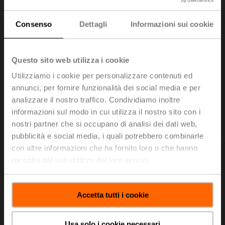
Consenso
Dettagli
Informazioni sui cookie
CRZA-B
Questo sito web utilizza i cookie
Cover per regolatore CR24-B.., Selezione modalità e
Utilizziamo i cookie per personalizzare contenuti ed
manopola rotativa +/-
annunci, per fornire funzionalità dei social media e per
Prezzo di listino: 57,10 EUR
analizzare il nostro traffico. Condividiamo inoltre
Aggiungi al
informazioni sul modo in cui utilizza il nostro sito con i
carrello
nostri partner che si occupano di analisi dei dati web,
Aggiungi a Lista di Progetto
pubblicità e social media, i quali potrebbero combinarle
con altre informazioni che ha fornito loro o che hanno
raccolto dal suo utilizzo dei loro servizi.
Accetta tutti i cookie
CRZW
Piastra di montaggio per regolatore CR24..
Usa solo i cookie necessari