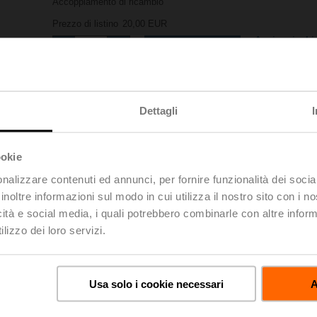
Accoppiamento di ricambio
Prezzo di listino
20,00 EUR
Aggiungi a Lis
Aggiungi al carrello
Progetto
Condividi
Dettagli
ookie
nalizzare contenuti ed annunci, per fornire funzionalità dei socia
inoltre informazioni sul modo in cui utilizza il nostro sito con i 
icità e social media, i quali potrebbero combinarle con altre inform
oads
lizzo dei loro servizi.
De
Usa solo i cookie necessari
A