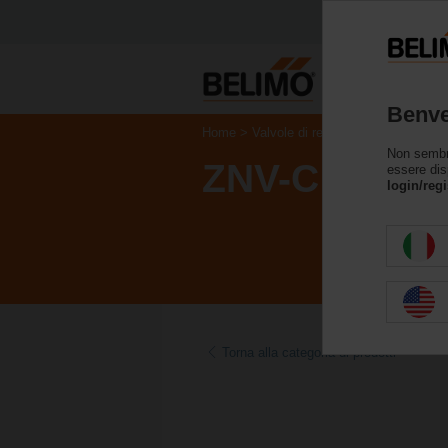
Benve
Home
Valvole di regolazione
Accessor
Non sembri 
ZNV-C
essere dis
login/regi
Torna alla categoria di prodotti