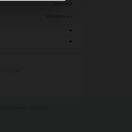
Download
Visualizza ora
la download
ni sulla privacy
Impronta