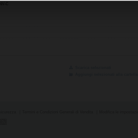
ZNV-C
Scarica selezionati
Aggiungi selezionati alla cartel
sicurezza
Termini e Condizioni Generali di Vendita
Modifica le impostazio