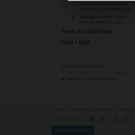
Istruzioni di installazione – 
Istruzioni di installazione | pdf
Catalogo prodotti e prezzi
Catalogo prodotti e prezzi
Testi di capitolato
CAD / BIM
0
articolo(i) selezionato(i)
Condividi selezionati tramite e-mail
Vai alla cartella download
Contatti
Informativa sulla privacy
Note di 
+39 035 57 887 00
Iscriviti alla newsletter