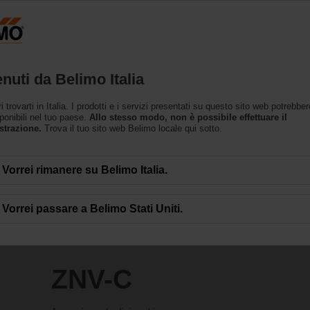
Prodotti
Supporto
L’azienda
nuti da Belimo Italia
i
trovarti in Italia. I prodotti e i servizi presentati su questo sito web potrebbe
ponibili nel tuo paese.
Allo stesso modo, non è possibile effettuare il
strazione.
Trova il tuo sito web Belimo locale qui sotto.
Vorrei rimanere su Belimo Italia.
Vorrei passare a Belimo Stati Uniti.
ZNV-C