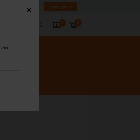
Italia
IT
EN
Login/Registrati
0
0
Contatti
ro non