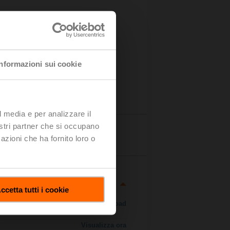
Informazioni sui cookie
l media e per analizzare il
nostri partner che si occupano
ttagli
azioni che ha fornito loro o
ccetta tutti i cookie
Download
Visualizza ora