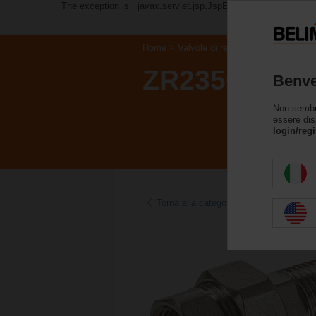
The exception is : javax.servlet.jsp.JspException: Problem a
Home
Valvole di regolazione
Accessor
ZR2350
Benve
Non sembri 
essere dis
login/regi
Torna alla categoria di prodotti