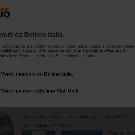
ccessing the absolute URL "https://www.belimo.com/it/it_IT/~mgnlArea=cooki
i
nuti da Belimo Italia
trovarti in Italia. I prodotti e i servizi presentati su questo sito web potrebbe
ponibili nel tuo paese.
Allo stesso modo, non è possibile effettuare il
strazione.
Trova il tuo sito web Belimo locale qui sotto.
Vorrei rimanere su Belimo Italia.
Vorrei passare a Belimo Stati Uniti.
ZR2350
Raccordi per valvola a sfera con filettatura interna, DN 50, Rp 2"
Prezzo di listino
73,30 EUR
Aggiungi a Lis