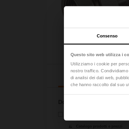
Consenso
Questo sito web utilizza i c
Utilizziamo i cookie per perso
nostro traffico. Condividiamo 
Downl
di analisi dei dati web, pubbl
che hanno raccolto dal suo uti
Documentazione
Scheda tecnica – ZR23..
Scheda tecnica | Italiano | 2191
Catalogo prodotti e prezzi