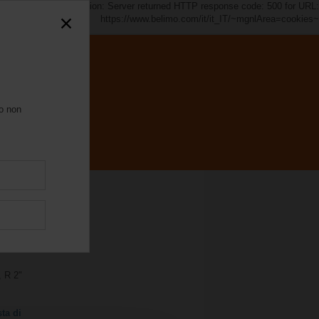
es~". java.io.IOException: Server returned HTTP response code: 500 for URL:
https://www.belimo.com/it/it_IT/~mgnlArea=cookies~
ro non
, R 2"
ta di