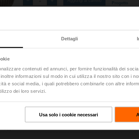
Aggiungi al carrello
Progetto
Condividi
Dettagli
ookie
nalizzare contenuti ed annunci, per fornire funzionalità dei socia
inoltre informazioni sul modo in cui utilizza il nostro sito con i 
oads
De
icità e social media, i quali potrebbero combinarle con altre inform
lizzo dei loro servizi.
Usa solo i cookie necessari
A
 KB | pdf