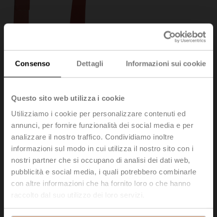
Consenso
Dettagli
Informazioni sui cookie
Questo sito web utilizza i cookie
Utilizziamo i cookie per personalizzare contenuti ed
annunci, per fornire funzionalità dei social media e per
analizzare il nostro traffico. Condividiamo inoltre
ZR24-2
informazioni sul modo in cui utilizza il nostro sito con i
nostri partner che si occupano di analisi dei dati web,
Scaldiglia perno per valvola a sfera DN 15...50,
pubblicità e social media, i quali potrebbero combinarle
AC/DC 24 V, 20 W
con altre informazioni che ha fornito loro o che hanno
raccolto dal suo utilizzo dei loro servizi.
Prezzo di listino
129,00 EUR
Aggiungi al