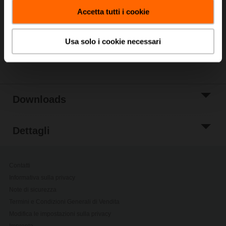
carrello
Accetta tutti i cookie
Aggiungi a Lista
di Progetto
Usa solo i cookie necessari
Condividi
Downloads
Dettagli
Contatti
Informativa sulla privacy
Note di sicurezza
Termini e Condizioni Generali di Vendita
Modifica le impostazioni sulla privacy