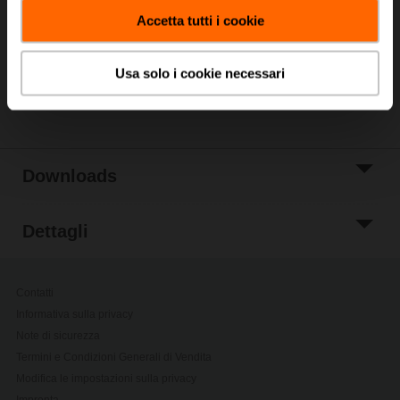
carrello
Accetta tutti i cookie
Aggiungi a Lista
di Progetto
Usa solo i cookie necessari
Condividi
Downloads
Dettagli
Contatti
Informativa sulla privacy
Note di sicurezza
Termini e Condizioni Generali di Vendita
Modifica le impostazioni sulla privacy