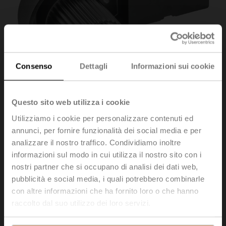
Consenso
Dettagli
Informazioni sui cookie
Questo sito web utilizza i cookie
Utilizziamo i cookie per personalizzare contenuti ed
annunci, per fornire funzionalità dei social media e per
analizzare il nostro traffico. Condividiamo inoltre
ZSF-11
informazioni sul modo in cui utilizza il nostro sito con i
nostri partner che si occupano di analisi dei dati web,
Adattatore perno a testa piatta, 11xø14x57 mm
pubblicità e social media, i quali potrebbero combinarle
(WxøxH), per SR..-R
con altre informazioni che ha fornito loro o che hanno
raccolto dal suo utilizzo dei loro servizi.
Prezzo di listino
61,00 EUR
Aggiungi al