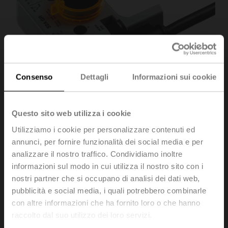
Consenso
Dettagli
Informazioni sui cookie
Questo sito web utilizza i cookie
Utilizziamo i cookie per personalizzare contenuti ed
annunci, per fornire funzionalità dei social media e per
S2A/500 GR
analizzare il nostro traffico. Condividiamo inoltre
informazioni sul modo in cui utilizza il nostro sito con i
Contatti ausiliari 2x SPDT aggiuntivo, colore grigio
nostri partner che si occupano di analisi dei dati web,
pubblicità e social media, i quali potrebbero combinarle
Prezzo di listino
157,00 EUR
con altre informazioni che ha fornito loro o che hanno
Aggiungi al
raccolto dal suo utilizzo dei loro servizi.
carrello