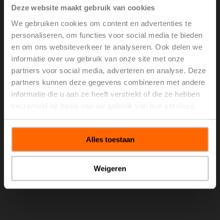
Deze website maakt gebruik van cookies
We gebruiken cookies om content en advertenties te
Firma
personaliseren, om functies voor social media te bieden
en om ons websiteverkeer te analyseren. Ook delen we
informatie over uw gebruik van onze site met onze
partners voor social media, adverteren en analyse. Deze
Adres 1
partners kunnen deze gegevens combineren met andere
informatie die u aan ze heeft verstrekt of die ze hebben
verzameld op basis van uw gebruik van hun services.
Adres 2
Alles toestaan
Weigeren
Plaatsnaam