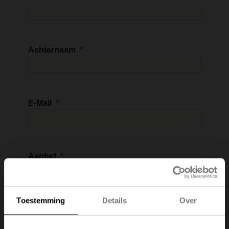
Achternaam
E-Mail
Aanhef
Toestemming
Details
Over
Taal