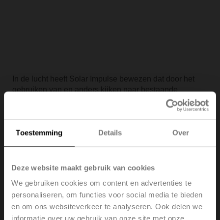
In de lucht heeft Solar Impulse bewezen dat door het
gebruiken van en anders kijken naar bestaande
technologieën een vliegtuig op zonne-energie 's nachts
kan vliegen met gebruik van een hernieuwbare
energiebron. In gebouwen geeft de Belimo Energy
Toestemming
Details
Over
Valve™ een andere kijk op regelkleppen zodat deze
niet alleen het debiet regelen, maar ook het vermogen
en het temperatuurverschil managen. Dit levert
transparantie en garandeert de energie-efficiënte
Deze website maakt gebruik van cookies
werking van HVAC-systemen.
We gebruiken cookies om content en advertenties te
personaliseren, om functies voor social media te bieden
Lees meer
en om ons websiteverkeer te analyseren. Ook delen we
informatie over uw gebruik van onze site met onze