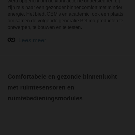
werd opgericht om de klant actief te ondersteunen bij
zijn reis naar een gezonder binnencomfort met minder
energie. Het biedt OEM's en academici ook een plaats
om samen de volgende generatie Belimo-producten te
ontwerpen, te bouwen en te testen.
Lees meer
Comfortabele en gezonde binnenlucht
met ruimtesensoren en
ruimtebedieningsmodules