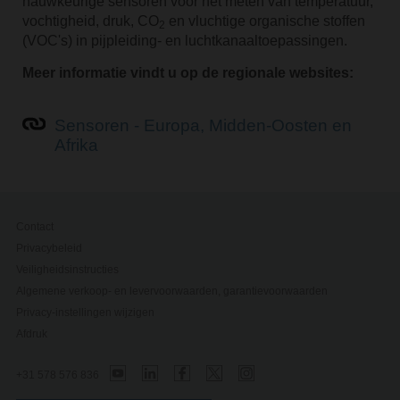
nauwkeurige sensoren voor het meten van temperatuur,
vochtigheid, druk, CO
en vluchtige organische stoffen
2
(VOC's) in pijpleiding- en luchtkanaaltoepassingen.
Meer informatie vindt u op de regionale websites:
Sensoren - Europa, Midden-Oosten en
Afrika
Contact
Privacybeleid
Veiligheidsinstructies
Algemene verkoop- en levervoorwaarden, garantievoorwaarden
Privacy-instellingen wijzigen
Afdruk
+31 578 576 836