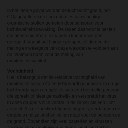
In het ideale geval worden de luchtvochtigheid, het
CO
-gehalte en de concentraties van vluchtige
2
organische stoffen gemeten door sensoren voor
luchtkwaliteitsbewaking. De reden daarvoor is het feit
dat alleen meetbare variabelen kunnen worden
geregeld. Vanuit het huidige perspectief dienen de
meting en weergave van deze waarden te voldoen aan
de minimum norm voor de meting van
ruimteluchtkwaliteit.
Vochtigheid
Het is belangrijk dat de relatieve vochtigheid van
ruimtelucht tussen 40 en 60% wordt gehouden. In droge
lucht verdampen druppeltjes van een besmette persoon
die spreekt of niest gemakkelijk en verspreidt het virus
in deze druppels zich verder in de kamer als een licht
aerosol. Als de luchtvochtigheid hoger is, verdampen de
druppels niet zo snel en vallen deze voor de persoon op
de grond. Bovendien zijn veel bacteriën en virussen
aanzienlijk besmettelijker in droge lucht, omdat het