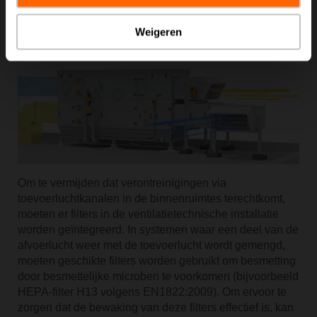
Weigeren
Om te vermijden dat verontreinigingen via
toevoerluchtkanalen in de binnenruimtes terechtkomt,
moeten er filters in de ventilatietechnische installatie
worden geïntegreerd. In systemen waar een deel van de
afvoerlucht weer met de toevoerlucht wordt gemengd,
moeten geschikte filters worden gebruikt om besmetting
door besmettelijke microben te voorkomen (bijvoorbeeld
HEPA-filter H13 volgens EN1822:2009). Om ervoor te
zorgen dat de bewaking van deze filters effectief is, kan