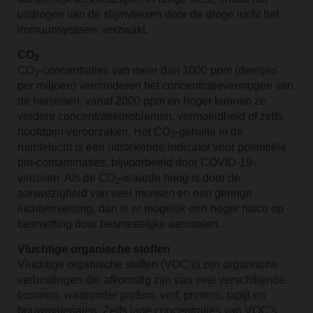
uitdrogen van de slijmvliezen door de droge lucht het
immuunsysteem verzwakt.
CO
2
CO
-concentraties van meer dan 1000 ppm (deeltjes
2
per miljoen) verminderen het concentratievermogen van
de hersenen; vanaf 2000 ppm en hoger kunnen ze
verdere concentratieproblemen, vermoeidheid of zelfs
hoofdpijn veroorzaken. Het CO
-gehalte in de
2
ruimtelucht is een uitstekende indicator voor potentiële
bio-contaminaties, bijvoorbeeld door COVID-19-
virussen. Als de CO
-waarde hoog is door de
2
aanwezigheid van veel mensen en een geringe
luchtverversing, dan is er mogelijk een hoger risico op
besmetting door besmettelijke aerosolen.
Vluchtige organische stoffen
Vluchtige organische stoffen (VOC's) zijn organische
verbindingen die afkomstig zijn van veel verschillende
bronnen, waaronder parfum, verf, printers, tapijt en
bouwmaterialen. Zelfs lage concentraties van VOC's