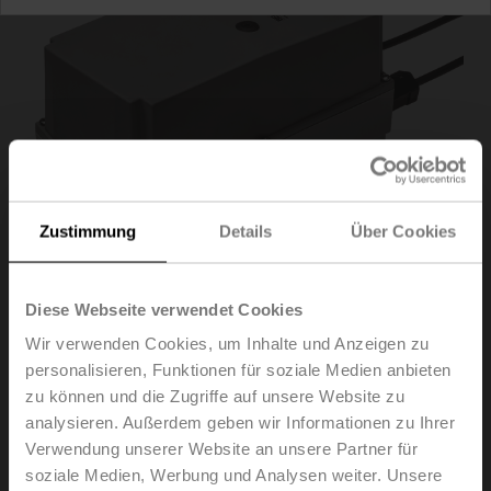
Zustimmung
Details
Über Cookies
Diese Webseite verwendet Cookies
Wir verwenden Cookies, um Inhalte und Anzeigen zu
SM230P-S
personalisieren, Funktionen für soziale Medien anbieten
zu können und die Zugriffe auf unsere Website zu
analysieren. Außerdem geben wir Informationen zu Ihrer
Drehantrieb (RobustLine), 20 Nm, AC 100...240 V,
Verwendung unserer Website an unsere Partner für
Auf/Zu, 3-Punkt, 150 s, 1x SPDT, IP66/67
soziale Medien, Werbung und Analysen weiter. Unsere