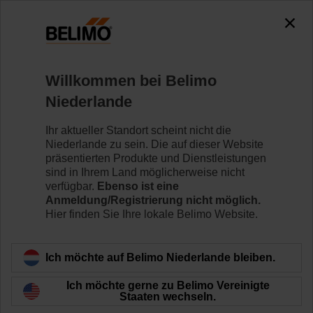
0
0
Home
Klappenantriebe
Antriebe für raue Umgebungsb
Willkommen bei Belimo
SM230P-S
Niederlande
Ihr aktueller Standort scheint nicht die
Niederlande zu sein. Die auf dieser Website
Mehr erfahren
präsentierten Produkte und Dienstleistungen
sind in Ihrem Land möglicherweise nicht
verfügbar.
Ebenso ist eine
Anmeldung/Registrierung nicht möglich.
Hier finden Sie Ihre lokale Belimo Website.
Zurück zur Produktkategorie
Ich möchte auf Belimo Niederlande bleiben.
Ich möchte gerne zu Belimo Vereinigte
Staaten wechseln.