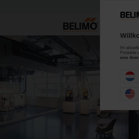
Willk
Ihr aktuel
Produkte u
eine Anme
Wir sind HLK