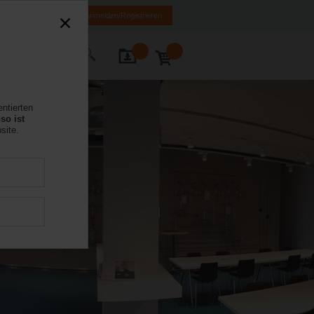
FR
DE
EN
Anmelden/Registrieren
Kontakt
entierten
so ist
site.