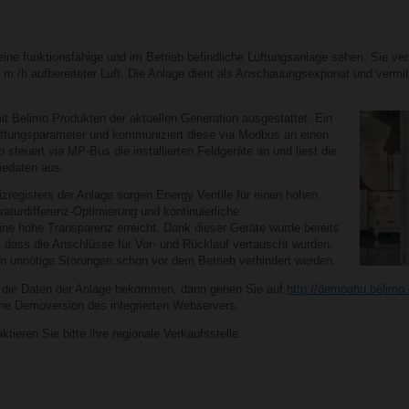
ne funktionsfähige und im Betrieb befindliche Lüftungsanlage sehen. Sie ver
 /h aufbereiteter Luft. Die Anlage dient als Anschauungsexponat und vermitt
it Belimo Produkten der aktuellen Generation ausgestattet. Ein
Lüftungsparameter und kommuniziert diese via Modbus an einen
b steuert via MP-Bus die installierten Feldgeräte an und liest die
iedaten aus.
izregisters der Anlage sorgen Energy Ventile für einen hohen
turdifferenz-Optimierung und kontinuierliche
ne hohe Transparenz erreicht. Dank dieser Geräte wurde bereits
t, dass die Anschlüsse für Vor- und Rücklauf vertauscht wurden.
 unnötige Störungen schon vor dem Betrieb verhindert werden.
 in die Daten der Anlage bekommen, dann gehen Sie auf
http://demoahu.belimo
ne Demoversion des integrierten Webservers.
tieren Sie bitte ihre regionale Verkaufsstelle.