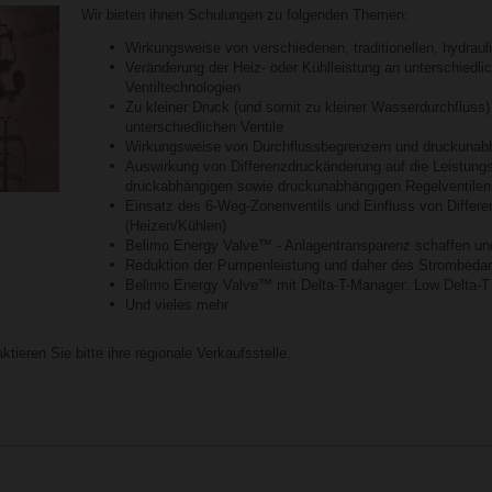
Wir bieten ihnen Schulungen zu folgenden Themen:
Wirkungsweise von verschiedenen, traditionellen, hydrau
Veränderung der Heiz- oder Kühlleistung an unterschiedl
Ventiltechnologien
Zu kleiner Druck (und somit zu kleiner Wasserdurchfluss
unterschiedlichen Ventile
Wirkungsweise von Durchflussbegrenzern und druckunabh
Auswirkung von Differenzdruckänderung auf die Leistun
druckabhängigen sowie druckunabhängigen Regelventilen
Einsatz des 6-Weg-Zonenventils und Einfluss von Differ
(Heizen/Kühlen)
Belimo Energy Valve™ - Anlagentransparenz schaffen und
Reduktion der Pumpenleistung und daher des Strombeda
Belimo Energy Valve™ mit Delta-T-Manager: Low Delta-
Und vieles mehr
tieren Sie bitte ihre regionale Verkaufsstelle.