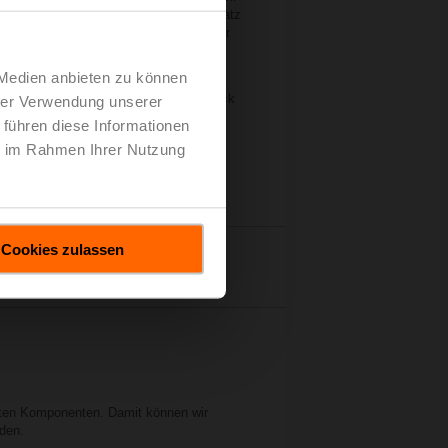
und Kommunikationstechnologien im Einsatz
t und an unserer "Wasserwand", an der
ilbauarten und regelungstechnische
 Medien anbieten zu können
besuchen und dabei einen ersten Eindruck
hrer Verwendung unserer
Sie sich auf eine virtuelle Tour.
 führen diese Informationen
ie im Rahmen Ihrer Nutzung
Cookies zulassen
auchschutz-Druckanlage
enten Komponenten. Damit können wir
rden.