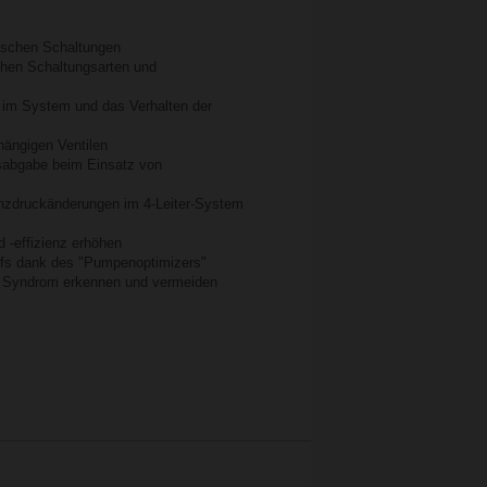
lischen Schaltungen
ichen Schaltungsarten und
) im System und das Verhalten der
ängigen Ventilen
gsabgabe beim Einsatz von
enzdruckänderungen im 4-Leiter-System
 -effizienz erhöhen
rfs dank des "Pumpenoptimizers"
T Syndrom erkennen und vermeiden