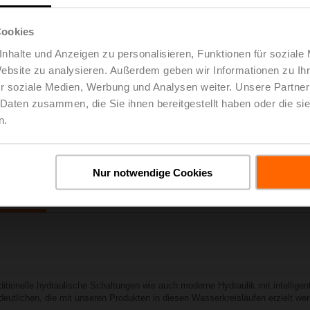
zeigen Ihnen die heute aktuellsten Antriebs-, Ventil-, Sensor- 
an verschiedenen Exponaten, u.a. an einem modernen Klimagerä
Cookies
wir die Wirkung unterschiedlicher hydraulischer Kreise und Vent
Eingriffe realistisch darstellen.
nhalte und Anzeigen zu personalisieren, Funktionen für soziale
Sie können das Belimo Experience Center bereits jetzt virtuell 
Website zu analysieren. Außerdem geben wir Informationen zu I
dieses Erlebnisses bekommen. Klicken Sie den Link und begeben 
r soziale Medien, Werbung und Analysen weiter. Unsere Partner
 Daten zusammen, die Sie ihnen bereitgestellt haben oder die s
Virtuelle Tour starten
n.
Nur notwendige Cookies
Hands-On Trainings
R
ditionelle hydraulische Schaltungen wie auch moderne Hydraulik mit intellig
deutlichen, die mit unseren Produkten in diesen Wasserkreisläufen erzielt we