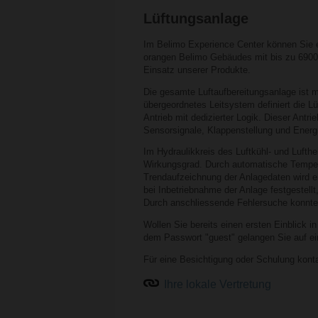
Lüftungsanlage
Im Belimo Experience Center können Sie ei
orangen Belimo Gebäudes mit bis zu 6900 m
Einsatz unserer Produkte.
Die gesamte Luftaufbereitungsanlage ist m
übergeordnetes Leitsystem definiert die 
Antrieb mit dedizierter Logik. Dieser Antrie
Sensorsignale, Klappenstellung und Energ
Im Hydraulikkreis des Luftkühl- und Lufthe
Wirkungsgrad. Durch automatische Tempera
Trendaufzeichnung der Anlagedaten wird ei
bei Inbetriebnahme der Anlage festgestell
Durch anschliessende Fehlersuche konnten
Wollen Sie bereits einen ersten Einblick
dem Passwort "guest" gelangen Sie auf ei
Für eine Besichtigung oder Schulung kontak
Ihre lokale Vertretung