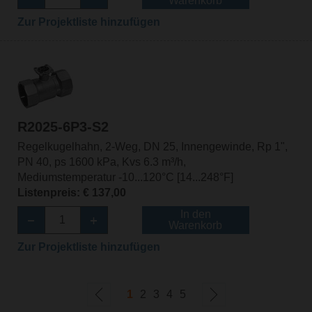
Warenkorb
Zur Projektliste hinzufügen
R2025-6P3-S2
Regelkugelhahn, 2-Weg, DN 25, Innengewinde, Rp 1",
PN 40, ps 1600 kPa, Kvs 6.3 m³/h,
Mediumstemperatur -10...120°C [14...248°F]
Listenpreis: € 137,00
In den
Warenkorb
Zur Projektliste hinzufügen
1
2
3
4
5