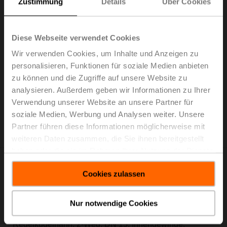
Zustimmung
Details
Über Cookies
Diese Webseite verwendet Cookies
R2015-4-S1
Wir verwenden Cookies, um Inhalte und Anzeigen zu
Regelkugelhahn, 2-Weg, DN 15, Innengewinde,
personalisieren, Funktionen für soziale Medien anbieten
Rp 1/2", PN 40, ps 1600 kPa, Kvs 4 m³/h,
zu können und die Zugriffe auf unsere Website zu
Mediumstemperatur -10...120°C [14...248°F]
analysieren. Außerdem geben wir Informationen zu Ihrer
Listenpreis: € 97,30
Verwendung unserer Website an unsere Partner für
In den
soziale Medien, Werbung und Analysen weiter. Unsere
Warenkorb
Partner führen diese Informationen möglicherweise mit
Zur Projektliste hinzufügen
weiteren Daten zusammen, die Sie ihnen bereitgestellt
haben oder die sie im Rahmen Ihrer Nutzung der Dienste
gesammelt haben.
Cookies zulassen
Nur notwendige Cookies
R2015-6P3-S1
Regelkugelhahn, 2-Weg, DN 15, Innengewinde,