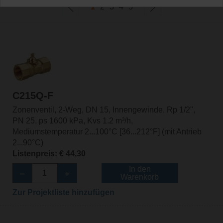
1
2
3
4
5
C215Q-F
Zonenventil, 2-Weg, DN 15, Innengewinde, Rp 1/2",
PN 25, ps 1600 kPa, Kvs 1.2 m³/h,
Mediumstemperatur 2...100°C [36...212°F] (mit Antrieb
2...90°C)
Listenpreis: € 44,30
In den
Warenkorb
Zur Projektliste hinzufügen