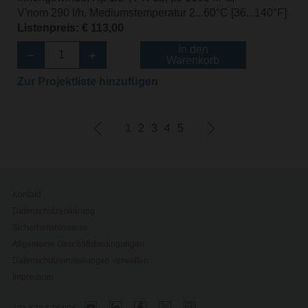
V'nom 290 l/h, Mediumstemperatur 2...60°C [36...140°F]
Listenpreis: € 113,00
In den
Warenkorb
Zur Projektliste hinzufügen
1
2
3
4
5
Kontakt
Datenschutzerklärung
Sicherheitshinweise
Allgemeine Geschäftsbedingungen
Datenschutzeinstellungen verwalten
Impressum