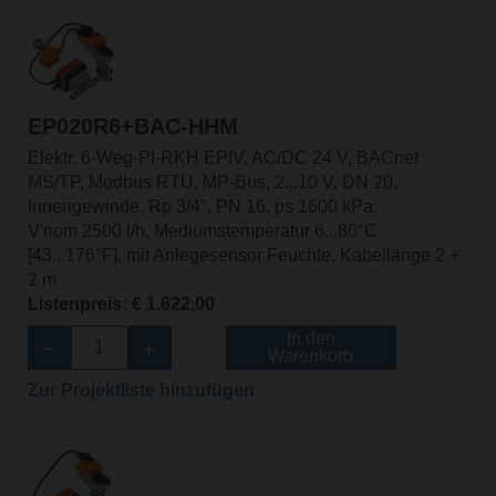
EP020R6+BAC-HHM
Elektr. 6-Weg-PI-RKH EPIV, AC/DC 24 V, BACnet
MS/TP, Modbus RTU, MP-Bus, 2...10 V, DN 20,
Innengewinde, Rp 3/4", PN 16, ps 1600 kPa,
V'nom 2500 l/h, Mediumstemperatur 6...80°C
[43...176°F], mit Anlegesensor Feuchte, Kabellänge 2 +
2 m
Listenpreis: € 1.622,00
In den
Warenkorb
Zur Projektliste hinzufügen