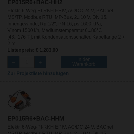
EP015R6+BAC-HH2
Elektr. 6-Weg-PI-RKH EPIV, AC/DC 24 V, BACnet
MS/TP, Modbus RTU, MP-Bus, 2...10 V, DN 15,
Innengewinde, Rp 1/2", PN 16, ps 1600 kPa,
V'nom 1500 l/h, Mediumstemperatur 6...80°C
[43...176°F], mit Kondensationsschalter, Kabellänge 2 +
2 m
Listenpreis: € 1.283,00
In den
Warenkorb
Zur Projektliste hinzufügen
EP015R6+BAC-HHM
Elektr. 6-Weg-PI-RKH EPIV, AC/DC 24 V, BACnet
MS/TP, Modbus RTU, MP-Bus, 2...10 V, DN 15,