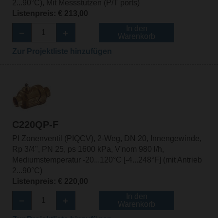
2...90°C), Mit Messstutzen (P/T ports)
Listenpreis: € 213,00
In den
Warenkorb
Zur Projektliste hinzufügen
C220QP-F
PI Zonenventil (PIQCV), 2-Weg, DN 20, Innengewinde,
Rp 3/4", PN 25, ps 1600 kPa, V'nom 980 l/h,
Mediumstemperatur -20...120°C [-4...248°F] (mit Antrieb
2...90°C)
Listenpreis: € 220,00
In den
Warenkorb