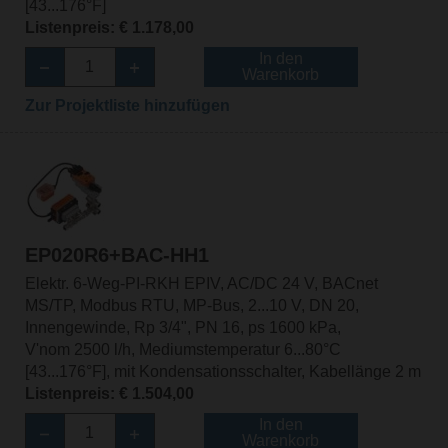
[43...176°F]
Listenpreis: € 1.178,00
In den
Warenkorb
Zur Projektliste hinzufügen
EP020R6+BAC-HH1
Elektr. 6-Weg-PI-RKH EPIV, AC/DC 24 V, BACnet
MS/TP, Modbus RTU, MP-Bus, 2...10 V, DN 20,
Innengewinde, Rp 3/4", PN 16, ps 1600 kPa,
V'nom 2500 l/h, Mediumstemperatur 6...80°C
[43...176°F], mit Kondensationsschalter, Kabellänge 2 m
Listenpreis: € 1.504,00
In den
Warenkorb