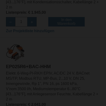
[43...176°F], mit Kondensationsschalter, Kabellänge 2 +
2 m
Listenpreis: € 1.945,00
In den
Warenkorb
Zur Projektliste hinzufügen
EP025R6+BAC-HHM
Elektr. 6-Weg-PI-RKH EPIV, AC/DC 24 V, BACnet
MS/TP, Modbus RTU, MP-Bus, 2...10 V, DN 25,
Innengewinde, Rp 1", PN 16, ps 1600 kPa,
V'nom 3500 l/h, Mediumstemperatur 6...80°C
[43...176°F], mit Anlegesensor Feuchte, Kabellänge 2 +
2 m
Listenpreis: € 2.041,00