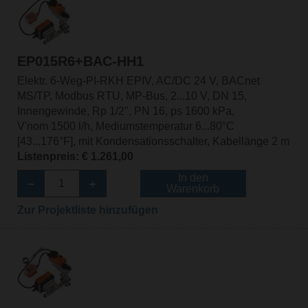
EP015R6+BAC-HH1
Elektr. 6-Weg-PI-RKH EPIV, AC/DC 24 V, BACnet
MS/TP, Modbus RTU, MP-Bus, 2...10 V, DN 15,
Innengewinde, Rp 1/2", PN 16, ps 1600 kPa,
V'nom 1500 l/h, Mediumstemperatur 6...80°C
[43...176°F], mit Kondensationsschalter, Kabellänge 2 m
Listenpreis: € 1.261,00
In den
Warenkorb
Zur Projektliste hinzufügen