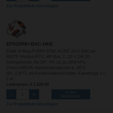
Zur Projektliste hinzufügen
EP020R6+BAC-HH2
Elektr. 6-Weg-PI-RKH EPIV, AC/DC 24 V, BACnet
MS/TP, Modbus RTU, MP-Bus, 2...10 V, DN 20,
Innengewinde, Rp 3/4", PN 16, ps 1600 kPa,
V'nom 2500 l/h, Mediumstemperatur 6...80°C
[43...176°F], mit Kondensationsschalter, Kabellänge 2 +
2 m
Listenpreis: € 1.526,00
In den
Warenkorb
Zur Projektliste hinzufügen