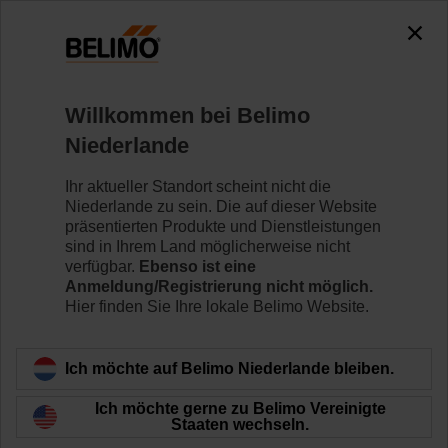
0
0
Home
Regelventile
Willkommen bei Belimo
Zonenventile
Niederlande
Die ZoneTight™-Zonenventile und -Antriebe von
Belimo sind für maximale Effizienz auf engstem Raum
Ihr aktueller Standort scheint nicht die
ausgelegt.
Niederlande zu sein. Die auf dieser Website
präsentierten Produkte und Dienstleistungen
sind in Ihrem Land möglicherweise nicht
Mehr erfahren
verfügbar.
Ebenso ist eine
Anmeldung/Registrierung nicht möglich.
Hier finden Sie Ihre lokale Belimo Website.
Filtern nach
Ich möchte auf Belimo Niederlande bleiben.
114
Ergebnisse gefunden
Ich möchte gerne zu Belimo Vereinigte
Staaten wechseln.
1
2
3
4
5