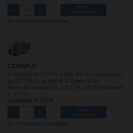
In den
Warenkorb
Zur Projektliste hinzufügen
C215QP-B
PI Zonenventil (PIQCV), 2-Weg, DN 15, Innengewinde,
Rp 1/2", PN 25, ps 1600 kPa, V'nom 210 l/h,
Mediumstemperatur -20...120°C [-4...248°F] (mit Antrieb
2...90°C)
Listenpreis: € 177,00
In den
Warenkorb
Zur Projektliste hinzufügen