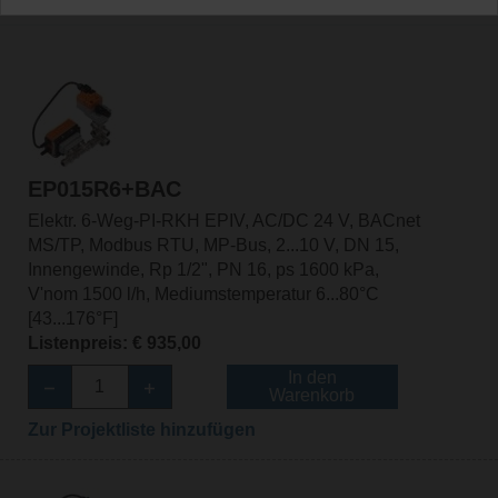
EP015R6+BAC
Elektr. 6-Weg-PI-RKH EPIV, AC/DC 24 V, BACnet
MS/TP, Modbus RTU, MP-Bus, 2...10 V, DN 15,
Innengewinde, Rp 1/2", PN 16, ps 1600 kPa,
V'nom 1500 l/h, Mediumstemperatur 6...80°C
[43...176°F]
Listenpreis: € 935,00
In den
Warenkorb
Zur Projektliste hinzufügen