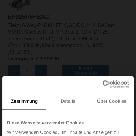
EP025R6+BAC
Elektr. 6-Weg-PI-RKH EPIV, AC/DC 24 V, BACnet
MS/TP, Modbus RTU, MP-Bus, 2...10 V, DN 25,
Innengewinde, Rp 1", PN 16, ps 1600 kPa,
V'nom 3500 l/h, Mediumstemperatur 6...80°C
[43...176°F]
Listenpreis: € 1.596,00
In den
Warenkorb
Zur Projektliste hinzufügen
Zustimmung
Details
Über Cookies
Diese Webseite verwendet Cookies
EP025R6+BAC-HH1
Wir verwenden Cookies, um Inhalte und Anzeigen zu