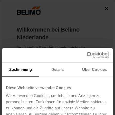
0
0
Home
Regelventile
Willkommen bei Belimo
Kältemittelventile
Niederlande
Ihr aktueller Standort scheint nicht die
Mehr erfahren
Niederlande zu sein. Die auf dieser Website
präsentierten Produkte und Dienstleistungen
sind in Ihrem Land möglicherweise nicht
verfügbar.
Ebenso ist eine
Zustimmung
Details
Über Cookies
Anmeldung/Registrierung nicht möglich.
Hier finden Sie Ihre lokale Belimo Website.
Diese Webseite verwendet Cookies
Ich möchte auf Belimo Niederlande bleiben.
Wir verwenden Cookies, um Inhalte und Anzeigen zu
personalisieren, Funktionen für soziale Medien anbieten
Ich möchte gerne zu Belimo Vereinigte
zu können und die Zugriffe auf unsere Website zu
Staaten wechseln.
analysieren. Außerdem geben wir Informationen zu Ihrer