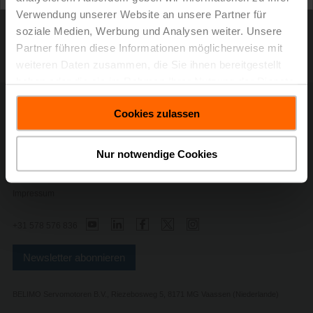
Verwendung unserer Website an unsere Partner für
soziale Medien, Werbung und Analysen weiter. Unsere
Partner führen diese Informationen möglicherweise mit
weiteren Daten zusammen, die Sie ihnen bereitgestellt
haben oder die sie im Rahmen Ihrer Nutzung der Dienste
gesammelt haben.
Kontakt
Cookies zulassen
Datenschutzerklärung
Sicherheitshinweise
Nur notwendige Cookies
Allgemeine Geschäftsbedingungen
Datenschutzeinstellungen verwalten
Impressum
+31 578 576 836
Newsletter abonnieren
BELIMO Servomotoren B.V., Riezebosweg 5, 8171 MG Vaassen (Niederlande)