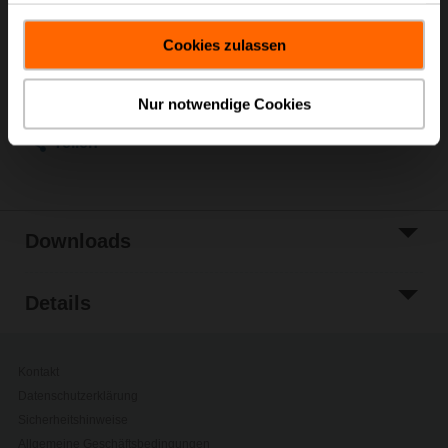
Listenpreis
€ 136,00
gesammelt haben.
In den
Cookies zulassen
Warenkorb
Zur Projektliste
hinzufügen
Nur notwendige Cookies
Teilen
Downloads
Details
Kontakt
Datenschutzerklärung
Sicherheitshinweise
Allgemeine Geschäftsbedingungen