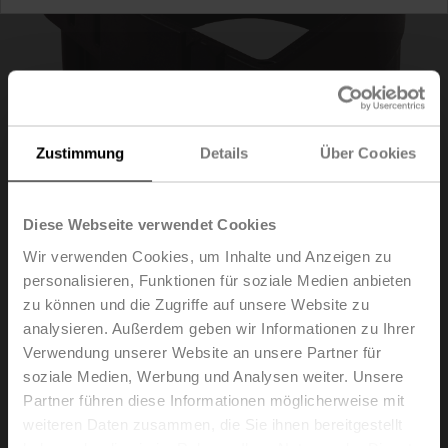
Zustimmung
Details
Über Cookies
Diese Webseite verwendet Cookies
Wir verwenden Cookies, um Inhalte und Anzeigen zu
personalisieren, Funktionen für soziale Medien anbieten
Z-SPA
zu können und die Zugriffe auf unsere Website zu
analysieren. Außerdem geben wir Informationen zu Ihrer
Adapter für Hilfsschalter und Rückführpotentiometer, bei
Verwendung unserer Website an unsere Partner für
unten montiertem Klemmbock auf xMQ..A.., NKQ..A..,
soziale Medien, Werbung und Analysen weiter. Unsere
GK..A..
Partner führen diese Informationen möglicherweise mit
Multipack 20 Stk.
weiteren Daten zusammen, die Sie ihnen bereitgestellt
haben oder die sie im Rahmen Ihrer Nutzung der Dienste