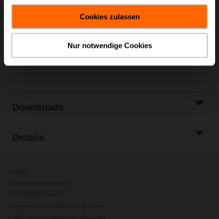
In den
gesammelt haben.
Warenkorb
Cookies zulassen
Zur Projektliste
hinzufügen
Nur notwendige Cookies
Teilen
Downloads
Details
Kontakt
Datenschutzerklärung
Sicherheitshinweise
Allgemeine Geschäftsbedingungen
Datenschutzeinstellungen verwalten