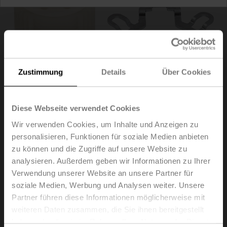
Zustimmung
Details
Über Cookies
Diese Webseite verwendet Cookies
Wir verwenden Cookies, um Inhalte und Anzeigen zu
personalisieren, Funktionen für soziale Medien anbieten
ZF12-NSA
zu können und die Zugriffe auf unsere Website zu
analysieren. Außerdem geben wir Informationen zu Ihrer
Verwendung unserer Website an unsere Partner für
Formschlusseinsatz, 12x12 mm, für LMQ..A / NM..A /
soziale Medien, Werbung und Analysen weiter. Unsere
NMQ..A / SM..A
Partner führen diese Informationen möglicherweise mit
Multipack 20 Stk.
weiteren Daten zusammen, die Sie ihnen bereitgestellt
Listenpreis
€ 142,00
haben oder die sie im Rahmen Ihrer Nutzung der Dienste