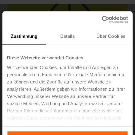
Zustimmung
Details
Über Cookies
Diese Webseite verwendet Cookies
Wir verwenden Cookies, um Inhalte und Anzeigen zu
personalisieren, Funktionen für soziale Medien anbieten
zu können und die Zugriffe auf unsere Website zu
ZWE50
analysieren. Außerdem geben wir Informationen zu Ihrer
Verwendung unserer Website an unsere Partner für
soziale Medien, Werbung und Analysen weiter. Unsere
Aufkleber ta max. 50°C, Rolle à 1000 Stk.
Partner führen diese Informationen möglicherweise mit
Listenpreis
€ 114,00
weiteren Daten zusammen, die Sie ihnen bereitgestellt
haben oder die sie im Rahmen Ihrer Nutzung der Dienste
In den
Warenkorb
gesammelt haben.