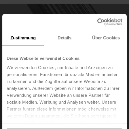
Zustimmung
Details
Über Cookies
Diese Webseite verwendet Cookies
Wir verwenden Cookies, um Inhalte und Anzeigen zu
personalisieren, Funktionen für soziale Medien anbieten
zu können und die Zugriffe auf unsere Website zu
ZPK-12
analysieren. Außerdem geben wir Informationen zu Ihrer
Verwendung unserer Website an unsere Partner für
Formschlussadapter Keilnut, ø12x4x57 mm (øxBxH), für
soziale Medien, Werbung und Analysen weiter. Unsere
SR..P..-R
Partner führen diese Informationen möglicherweise mit
weiteren Daten zusammen, die Sie ihnen bereitgestellt
Listenpreis
€ 56,30
haben oder die sie im Rahmen Ihrer Nutzung der Dienste
In den