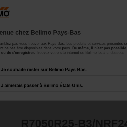
Pays-Bas
NL
roduits
Support
À propos de nous
Conta
enue chez Belimo Pays-Bas
e régulation à boisseau sphérique
mblez pas vous trouver aux Pays-Bas. Les produits et services présentés su
3/NRF24A-MP
t ne pas être disponibles dans votre pays.
De même, il n'est pas possible
 ou de s'enregistrer.
Trouvez votre site internet de Belimo local ci-dessous.
Je souhaite rester sur Belimo Pays-Bas.
J'aimerais passer à Belimo États-Unis.
R7050R25-B3/NRF2