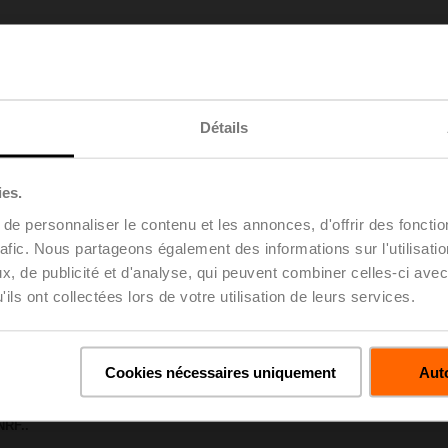
09 KB | pdf
P
86 KB | pdf
Détails
..R..-B.. / R7..R..-B..
 KB | pdf
 ..RF24A-SR/SZ.. / ..RF24A-MP.. / ..RF24A-MOD
8 KB | pdf
ies.
– R7..Rxx-B.. DN 40...50
e personnaliser le contenu et les annonces, d'offrir des fonctio
133 KB | pdf
rafic. Nous partageons également des informations sur l'utilisati
y – NRF24A-MP
, de publicité et d'analyse, qui peuvent combiner celles-ci avec
22 KB | pdf
ils ont collectées lors de votre utilisation de leurs services.
ification des projets – vannes de régulation à boisseau sphérique 2 voie
uvre | Anglais | 2357 KB | pdf
u projet - Remarques générales
uvre | Français | pdf
Cookies nécessaires uniquement
Auto
R7..
B | pdf
NRF..