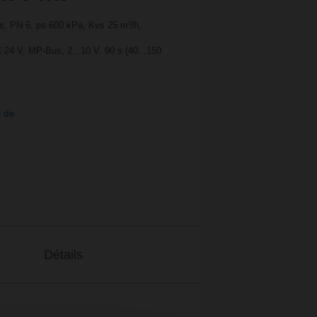
es, PN 6, ps 600 kPa, Kvs 25 m³/h,
 24 V, MP-Bus, 2...10 V, 90 s (40...150
e de
Détails