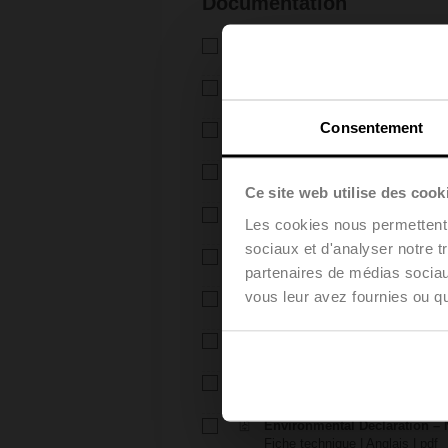
Documentation
Fiche technique – R7..Rxx-B..
Fiche technique | Français | 14
Fiche technique – NRF24A-M
Fiche technique | Français | 19
Consentement
Instructions d’installation – R6
Instructions d’installation | 339
Instructions d’installation –
Instructions d’installation | 104
Ce site web utilise des cook
EU Declaration of Conformity 
Les cookies nous permettent d
Déclaration de conformité UE | 
sociaux et d'analyser notre t
EU Declaration of Conformit
partenaires de médias sociaux
Déclaration de conformité UE | 
vous leur avez fournies ou qu'
Remarques relatives à la plan
Guide de sélection et mise en œ
Notes pour la planification d
Guide de sélection et mise en œ
Environmental Declaration – 
Fiche technique | Anglais | 67 K
Environmental Declaration – 
Fiche technique | Anglais | pdf