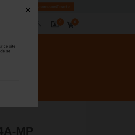
FR
DE
EN
Se connecter/S'inscrire
0
0
ctez-nous
r ce site
 de se
4A-MP