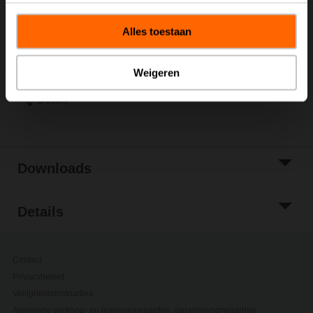
Brutoprijs
€ 483,00
Toevoegen aan
Alles toestaan
winkelwagen
Toevoegen aan
projectlijst
Weigeren
Delen
Downloads
Details
Contact
Privacybeleid
Veiligheidsinstructies
Algemene verkoop- en levervoorwaarden, garantievoorwaarden