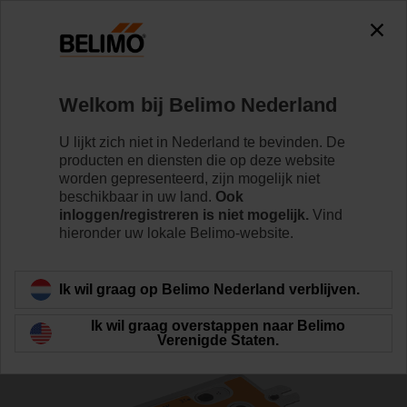
0
0
Home
Klepaandrijvingen
Klepaandrijvingen
Welkom bij Belimo Nederland
SRF24A-O
U lijkt zich niet in Nederland te bevinden. De
producten en diensten die op deze website
worden gepresenteerd, zijn mogelijk niet
beschikbaar in uw land.
Ook
Meer informatie
inloggen/registreren is niet mogelijk.
Vind
hieronder uw lokale Belimo-website.
Terug naar product categorie
Ik wil graag op Belimo Nederland verblijven.
Ik wil graag overstappen naar Belimo
Verenigde Staten.