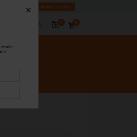
NL
FR
DE
EN
Inloggen/registreren
0
0
Contact
e worden
niet