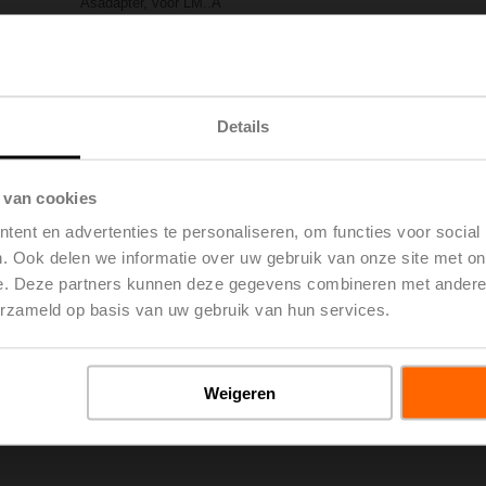
Asadapter, voor LM..A
Brutoprijs
€ 22,10
Toevoegen
Toevoegen aan
winkelwagen
projectlijst
Delen
Details
 van cookies
ent en advertenties te personaliseren, om functies voor social
. Ook delen we informatie over uw gebruik van onze site met on
e. Deze partners kunnen deze gegevens combineren met andere i
erzameld op basis van uw gebruik van hun services.
oads
De
Weigeren