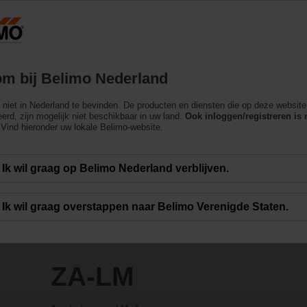
Nederland
Producten
Ondersteuning
Over ons
m bij Belimo Nederland
ch niet in Nederland te bevinden. De producten en diensten die op deze websit
erd, zijn mogelijk niet beschikbaar in uw land.
Ook inloggen/registreren is 
Vind hieronder uw lokale Belimo-website.
Ik wil graag op Belimo Nederland verblijven.
Ik wil graag overstappen naar Belimo Verenigde Staten.
ZA-LM