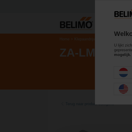
Welko
Home
Klepaandrijvingen
Toebehoren
U lijkt zi
ZA-LM
gepresente
mogelijk.
Terug naar product categorie