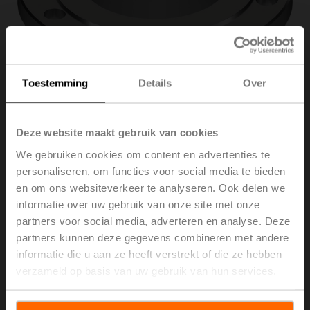
Toestemming
Details
Over
Deze website maakt gebruik van cookies
We gebruiken cookies om content en advertenties te
personaliseren, om functies voor social media te bieden
en om ons websiteverkeer te analyseren. Ook delen we
ZR6150
informatie over uw gebruik van onze site met onze
partners voor social media, adverteren en analyse. Deze
partners kunnen deze gegevens combineren met andere
Verlengstuk voor EPIV / Belimo Energy Valve™ DN 150
informatie die u aan ze heeft verstrekt of die ze hebben
Brutoprijs
€ 1.891,00
verzameld op basis van uw gebruik van hun services.
Toevoegen aan
winkelwagen