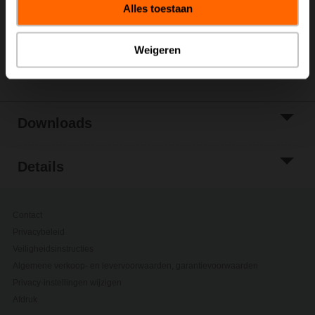
Alles toestaan
Toevoegen aan
projectlijst
Weigeren
Delen
Downloads
Details
Contact
Privacybeleid
Veiligheidsinstructies
Algemene verkoop- en levervoorwaarden, garantievoorwaarden
Privacy-instellingen wijzigen
Afdruk