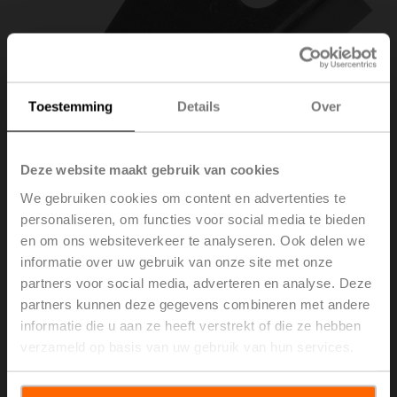
Toestemming
Details
Over
Deze website maakt gebruik van cookies
We gebruiken cookies om content en advertenties te
personaliseren, om functies voor social media te bieden
en om ons websiteverkeer te analyseren. Ook delen we
ZZ12-B
informatie over uw gebruik van onze site met onze
partners voor social media, adverteren en analyse. Deze
partners kunnen deze gegevens combineren met andere
Aanwijzer 12x12 mm voor BLF, BF, BFA, BLE
informatie die u aan ze heeft verstrekt of die ze hebben
Brutoprijs
€ 6,00
verzameld op basis van uw gebruik van hun services.
Toevoegen aan
winkelwagen