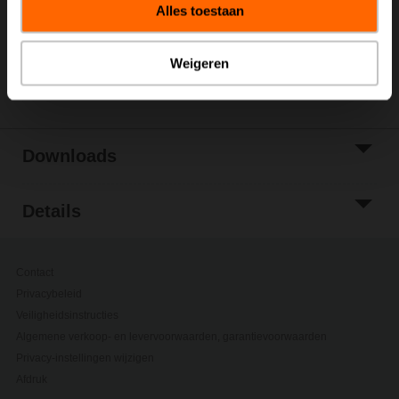
Alles toestaan
Toevoegen aan
projectlijst
Weigeren
Delen
Downloads
Details
Contact
Privacybeleid
Veiligheidsinstructies
Algemene verkoop- en levervoorwaarden, garantievoorwaarden
Privacy-instellingen wijzigen
Afdruk