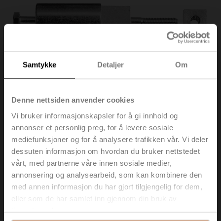
Samtykke
Detaljer
Om
Denne nettsiden anvender cookies
Vi bruker informasjonskapsler for å gi innhold og
annonser et personlig preg, for å levere sosiale
mediefunksjoner og for å analysere trafikken vår. Vi deler
ZA18-BF
dessuten informasjon om hvordan du bruker nettstedet
vårt, med partnerne våre innen sosiale medier,
Adapter for form-fit 12 mm med rund aksel 18 mm, L = 33
annonsering og analysearbeid, som kan kombinere den
mm for BFL, BLF, BFN, BF, BLE, BEN, BEE
med annen informasjon du har gjort tilgjengelig for dem,
eller som de har samlet inn gjennom din bruk av
Listepris
NOK 671,00
tjenestene deres.
Legg i