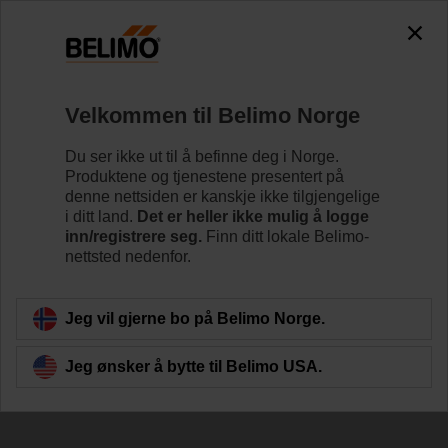
0
0
Hjem
Spjeldaktuatorer
Tilbehør
Velkommen til Belimo Norge
ZA18-BF
Du ser ikke ut til å befinne deg i Norge.
Produktene og tjenestene presentert på
denne nettsiden er kanskje ikke tilgjengelige
i ditt land.
Det er heller ikke mulig å logge
inn/registrere seg.
Finn ditt lokale Belimo-
nettsted nedenfor.
Tilbake til produktkategori
Jeg vil gjerne bo på Belimo Norge.
Jeg ønsker å bytte til Belimo USA.