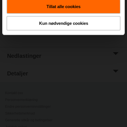
handlevognen
Tillat alle cookies
Legg til i
prosjektliste
Kun nødvendige cookies
Del
Nedlastinger
Detaljer
Kontakt oss
Personvernerklæring
Endre personverninnstillinger
Sikkerhetsmerknad
Generelle vilkår og betingelser