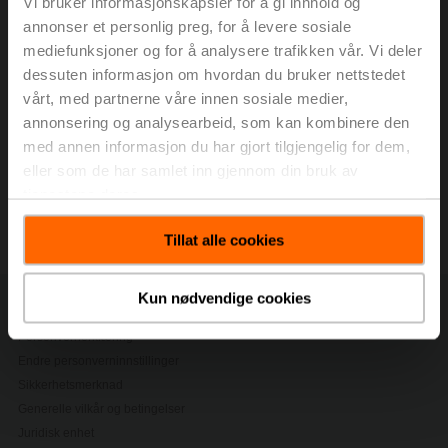
Vi bruker informasjonskapsler for å gi innhold og
bedriftskunder, og at Belimo ikke inngår kontrakter
med forbrukere. En forbruker er enhver fysisk person
annonser et personlig preg, for å levere sosiale
som kjøper et produkt hovedsakelig for privat formål.
mediefunksjoner og for å analysere trafikken vår. Vi deler
dessuten informasjon om hvordan du bruker nettstedet
Har du glemt passordet?
vårt, med partnerne våre innen sosiale medier,
annonsering og analysearbeid, som kan kombinere den
Logg inn
Registrer deg
med annen informasjon du har gjort tilgjengelig for dem,
eller som de har samlet inn gjennom din bruk av
tjenestene deres.
Tillat alle cookies
Kun nødvendige cookies
Kontakt oss
Personvernerklæring
Endre personverninnstillinger
Sikkerhetsmerknad
Generelle vilkår og betingelser
Juridisk enhet