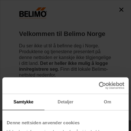
0
0
Hjem
Velkommen til Belimo Norge
Logg inn / registrer deg
Du ser ikke ut til å befinne deg i Norge.
Produktene og tjenestene presentert på
denne nettsiden er kanskje ikke tilgjengelige
i ditt land.
Det er heller ikke mulig å logge
inn/registrere seg.
Finn ditt lokale Belimo-
nettsted nedenfor.
E-post/brukernavn
Jeg vil gjerne bo på Belimo Norge.
Samtykke
Detaljer
Om
Passord
Jeg ønsker å bytte til Belimo USA.
Denne nettsiden anvender cookies
Jeg forstår at Belimos nettbutikk er eksklusivt for