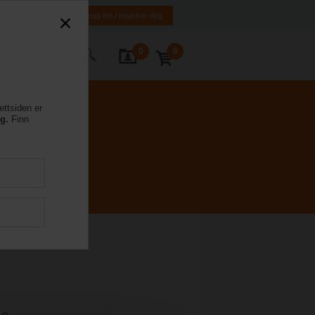
NO
EN
Logg inn / registrer deg
0
0
ntakt oss
ettsiden er
eg.
Finn