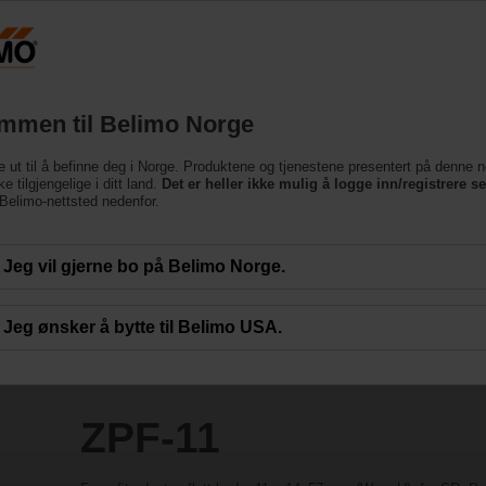
Norge
Produkter
Brukerstøtte
Om oss
Ko
mmen til Belimo Norge
e ut til å befinne deg i Norge. Produktene og tjenestene presentert på denne n
e tilgjengelige i ditt land.
Det er heller ikke mulig å logge inn/registrere s
e Belimo-nettsted nedenfor.
Jeg vil gjerne bo på Belimo Norge.
Jeg ønsker å bytte til Belimo USA.
ZPF-11