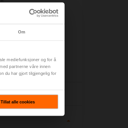
.-R
Om
iale mediefunksjoner og for å
 med partnerne våre innen
u har gjort tilgjengelig for
taljer
Tillat alle cookies