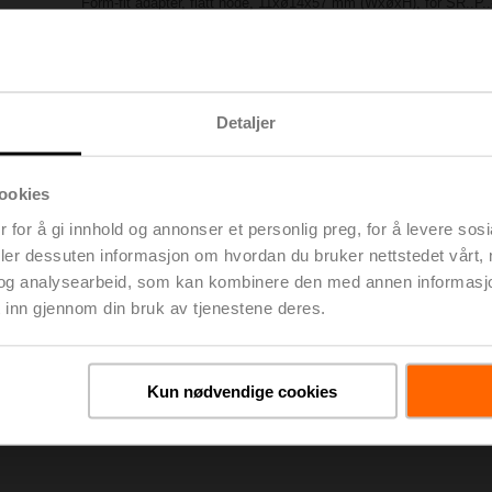
Form-fit adapter, flatt hode, 11xø14x57 mm (WxøxH), for SR..P.
Listepris
NOK 600,00
Legg til i
Legg i handlevognen
prosjektliste
Detaljer
Del
ookies
 for å gi innhold og annonser et personlig preg, for å levere sos
deler dessuten informasjon om hvordan du bruker nettstedet vårt,
og analysearbeid, som kan kombinere den med annen informasjon d
 inn gjennom din bruk av tjenestene deres.
inger
De
Kun nødvendige cookies