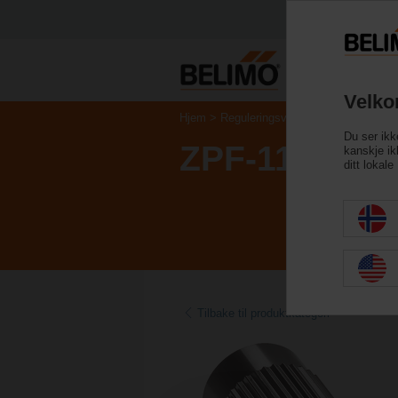
Velko
Hjem
Reguleringsventiler
Tilbehør
Du ser ikk
ZPF-11
kanskje ikk
ditt lokal
Tilbake til produktkategori