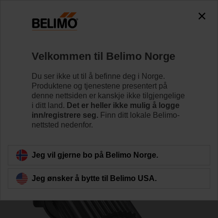
0
0
Hjem
Reguleringsventiler
Tilbehør
Velkommen til Belimo Norge
ZSFV-14
Du ser ikke ut til å befinne deg i Norge.
Produktene og tjenestene presentert på
denne nettsiden er kanskje ikke tilgjengelige
i ditt land.
Det er heller ikke mulig å logge
inn/registrere seg.
Finn ditt lokale Belimo-
nettsted nedenfor.
Tilbake til produktkategori
Jeg vil gjerne bo på Belimo Norge.
Jeg ønsker å bytte til Belimo USA.