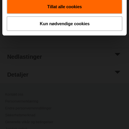
handlevognen
Tillat alle cookies
Legg til i
prosjektliste
Kun nødvendige cookies
Del
Nedlastinger
Detaljer
Kontakt oss
Personvernerklæring
Endre personverninnstillinger
Sikkerhetsmerknad
Generelle vilkår og betingelser