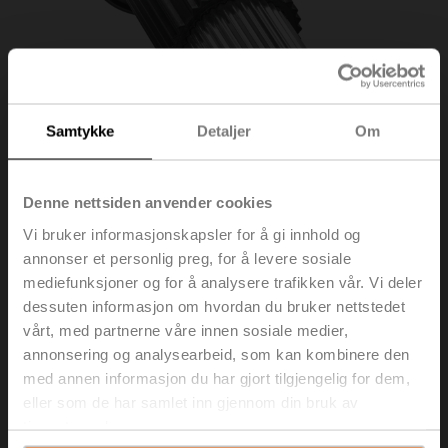
Samtykke
Detaljer
Om
Denne nettsiden anvender cookies
Vi bruker informasjonskapsler for å gi innhold og
annonser et personlig preg, for å levere sosiale
mediefunksjoner og for å analysere trafikken vår. Vi deler
ZSFV-14
dessuten informasjon om hvordan du bruker nettstedet
vårt, med partnerne våre innen sosiale medier,
Form-fit adapter firkantet, 14x14x55 mm (LxWxH), for
annonsering og analysearbeid, som kan kombinere den
SRF..-R
med annen informasjon du har gjort tilgjengelig for dem,
eller som de har samlet inn gjennom din bruk av
Listepris
NOK 801,00
tjenestene deres.
Legg i