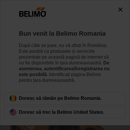
0
0
Home
Servomotoare
Accesorii
Bun venit la Belimo Romania
SN2-C7/500
După câte se pare, nu vă aflați în România.
Este posibil ca produsele și serviciile
prezentate pe această pagină de internet să
nu fie disponibile în țara dumneavoastră.
De
asemenea, autentificarea/înregistrarea nu
este posibilă.
Identificați pagina Belimo
Back to product category
pentru țara dumneavoastră.
Doresc să rămân pe Belimo Romania.
Doresc să trec la Belimo United States.