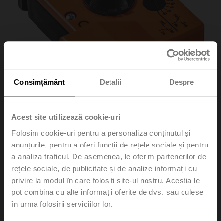
Consimțământ
Detalii
Despre
Acest site utilizează cookie-uri
Folosim cookie-uri pentru a personaliza conținutul și
SN2-C7/500
anunțurile, pentru a oferi funcții de rețele sociale și pentru
a analiza traficul. De asemenea, le oferim partenerilor de
rețele sociale, de publicitate și de analize informații cu
Auxiliary switch 2x SPDT cable length 5 m
privire la modul în care folosiți site-ul nostru. Aceștia le
Please contact your local Sales Representative for
pot combina cu alte informații oferite de dvs. sau culese
ordering.
în urma folosirii serviciilor lor.
Add to Cart