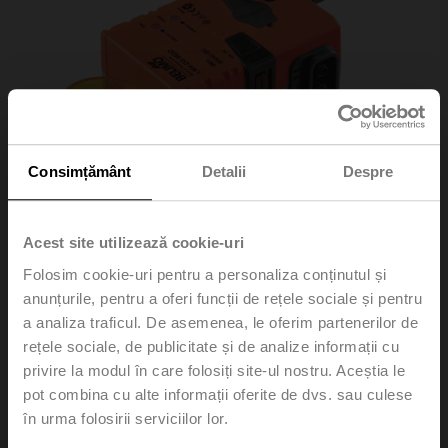
Consimțământ
Detalii
Despre
Acest site utilizează cookie-uri
Folosim cookie-uri pentru a personaliza conținutul și
anunțurile, pentru a oferi funcții de rețele sociale și pentru
a analiza traficul. De asemenea, le oferim partenerilor de
LMV-D3-MOD
rețele sociale, de publicitate și de analize informații cu
privire la modul în care folosiți site-ul nostru. Aceștia le
VAV-Compact unit – with VAV controller, dynamic Δp
pot combina cu alte informații oferite de dvs. sau culese
sensor and damper actuator, 5 Nm, BACnet MS/TP,
în urma folosirii serviciilor lor.
Modbus RTU, MP-Bus, 0/2...10 V