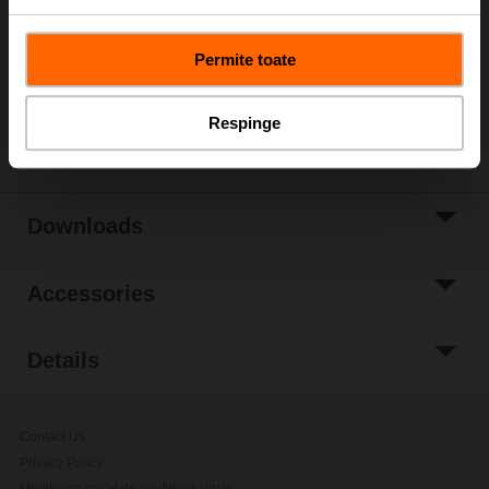
Field of application: VAV units in comfort applications
Application: VAV/CAV, position control
Permite toate
Only available through manufacturers of VAV boxes
Share
Respinge
Downloads
Accessories
Details
Contact Us
Privacy Policy
Modificare setări de confidențialitate