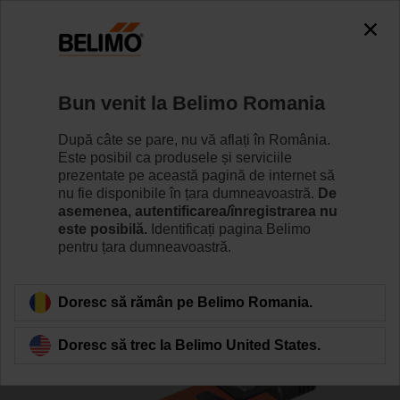
0
0
Home
Servomotoare
Volum de aer variabil (VAV)
Bun venit la Belimo Romania
LMV-D3-MOD
După câte se pare, nu vă aflați în România.
Este posibil ca produsele și serviciile
prezentate pe această pagină de internet să
nu fie disponibile în țara dumneavoastră.
De
Learn more
asemenea, autentificarea/înregistrarea nu
este posibilă.
Identificați pagina Belimo
pentru țara dumneavoastră.
Back to product category
Doresc să rămân pe Belimo Romania.
Doresc să trec la Belimo United States.