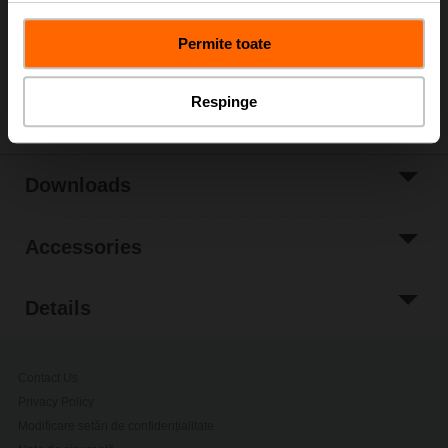
Application: VAV/CAV, position control
Permite toate
Only available through manufacturers of VAV boxes
Share
Respinge
Downloads
Accessories
Details
Contact Us
Privacy Policy
Modificare setări de confidențialitate