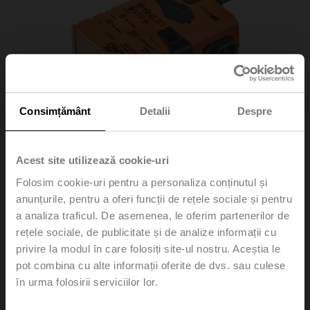
Consimțământ
Detalii
Despre
Acest site utilizează cookie-uri
Folosim cookie-uri pentru a personaliza conținutul și
anunțurile, pentru a oferi funcții de rețele sociale și pentru
a analiza traficul. De asemenea, le oferim partenerilor de
LMV-D3-MP
rețele sociale, de publicitate și de analize informații cu
privire la modul în care folosiți site-ul nostru. Aceștia le
pot combina cu alte informații oferite de dvs. sau culese
VAV-Compact unit – with VAV controller, dynamic Δp
în urma folosirii serviciilor lor.
sensor and damper actuator, 5 Nm, MP-Bus, 0/2...10 V
Field of application: VAV units in comfort applications