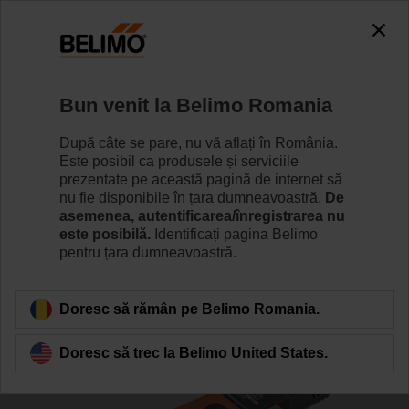
0
0
Home
Servomotoare
Volum de aer variabil (VAV)
Bun venit la Belimo Romania
LMV-D3-MP
După câte se pare, nu vă aflați în România.
Este posibil ca produsele și serviciile
prezentate pe această pagină de internet să
nu fie disponibile în țara dumneavoastră.
De
Learn more
asemenea, autentificarea/înregistrarea nu
este posibilă.
Identificați pagina Belimo
pentru țara dumneavoastră.
Back to product category
Doresc să rămân pe Belimo Romania.
Doresc să trec la Belimo United States.