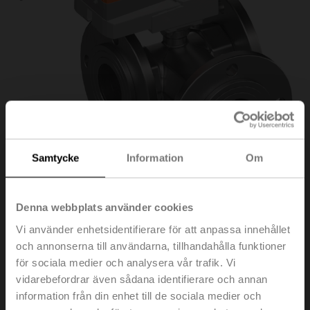
Samtycke
Information
Om
Denna webbplats använder cookies
R7050R-B3+NR230A
Vi använder enhetsidentifierare för att anpassa innehållet
och annonserna till användarna, tillhandahålla funktioner
för sociala medier och analysera vår trafik. Vi
Omkopplingskulventil, 3-ports, DN 50, Fläns, PN 6, ps
vidarebefordrar även sådana identifierare och annan
600 kPa, Kvs 49 m³/h, Temperatur på
information från din enhet till de sociala medier och
medium -10...100°C [14...212°F]