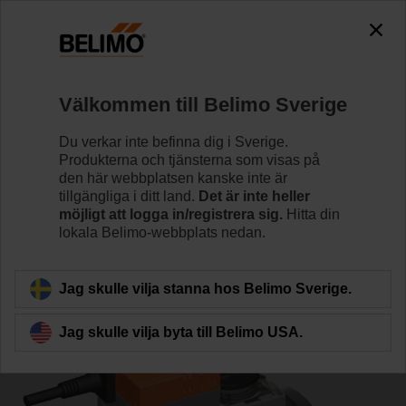
0
0
Hem
Reglerventiler
Kulventiler
Välkommen till Belimo Sverige
R7050R-B3+NR230A
Du verkar inte befinna dig i Sverige.
Produkterna och tjänsterna som visas på
den här webbplatsen kanske inte är
tillgängliga i ditt land.
Det är inte heller
Läs mer
möjligt att logga in/registrera sig.
Hitta din
lokala Belimo-webbplats nedan.
Tillbaka till produktkategori
Jag skulle vilja stanna hos Belimo Sverige.
Jag skulle vilja byta till Belimo USA.