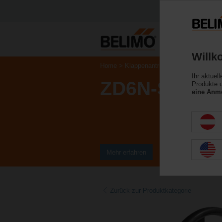
Willk
Home
Klappenantriebe
Ventilantriebe
Ihr aktuel
ZD6N-S600
Produkte u
eine Anme
Mehr erfahren
Zurück zur Produktkategorie