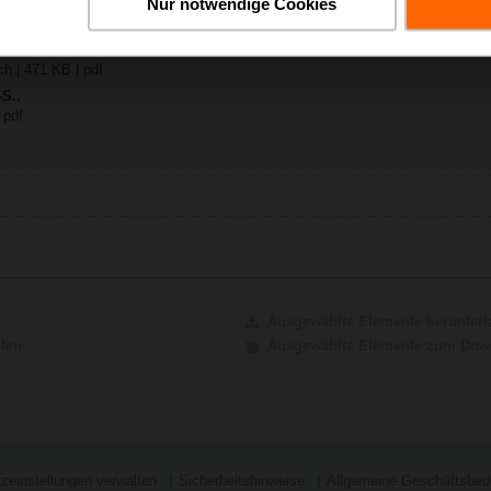
Nur notwendige Cookies
6N-S
h | 471 KB | pdf
-S..
 pdf
Ausgewählte Elemente herunterl
ilen
Ausgewählte Elemente zum Down
zeinstellungen verwalten
Sicherheitshinweise
Allgemeine Geschäftsbed