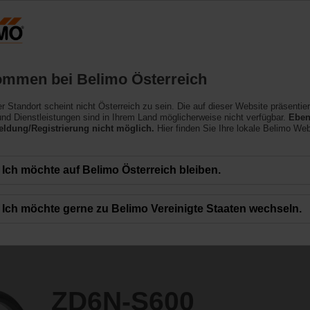
Österreich
DE
EN
HU
SL
SK
SR
Produkte
Support
Über uns
ommen bei Belimo Österreich
ler Standort scheint nicht Österreich zu sein. Die auf dieser Website präsentie
nd Dienstleistungen sind in Ihrem Land möglicherweise nicht verfügbar.
Eben
ldung/Registrierung nicht möglich.
Hier finden Sie Ihre lokale Belimo Web
Ich möchte auf Belimo Österreich bleiben.
Ich möchte gerne zu Belimo Vereinigte Staaten wechseln.
ZD6N-S600