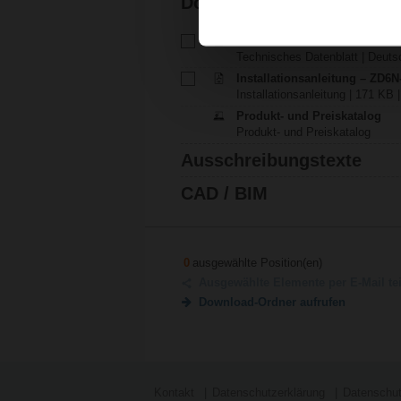
Dokumentation
Technisches Datenblatt – ZD
Technisches Datenblatt | Deutsc
Installationsanleitung – ZD6N
Installationsanleitung | 171 KB |
Produkt- und Preiskatalog
Produkt- und Preiskatalog
Ausschreibungstexte
CAD / BIM
0
ausgewählte Position(en)
Ausgewählte Elemente per E-Mail te
Download-Ordner aufrufen
Kontakt
Datenschutzerklärung
Datenschut