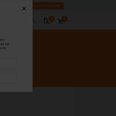
MK
HR
BA
Anmelden/Registrieren
0
0
Kontakt
rten
so ist
site.