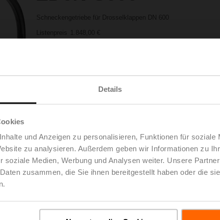
Schneckengetriebe für Drosselklappen DN 600
Listenpreis
1.848,00 €
Zur Projektliste
In den Warenkorb
hinzufügen
Teilen
Details
Cookies
nhalte und Anzeigen zu personalisieren, Funktionen für soziale
Website zu analysieren. Außerdem geben wir Informationen zu I
r soziale Medien, Werbung und Analysen weiter. Unsere Partner
 Daten zusammen, die Sie ihnen bereitgestellt haben oder die s
oads
De
n.