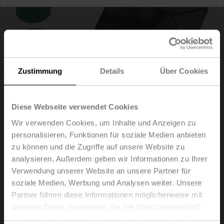
Zustimmung
Details
Über Cookies
Diese Webseite verwendet Cookies
Wir verwenden Cookies, um Inhalte und Anzeigen zu
personalisieren, Funktionen für soziale Medien anbieten
Z-TP
zu können und die Zugriffe auf unsere Website zu
analysieren. Außerdem geben wir Informationen zu Ihrer
Verwendung unserer Website an unsere Partner für
Anschlussklemmenschutz IP54
soziale Medien, Werbung und Analysen weiter. Unsere
Multipack 20 Stk.
Partner führen diese Informationen möglicherweise mit
Listenpreis
266,00 €
weiteren Daten zusammen, die Sie ihnen bereitgestellt
haben oder die sie im Rahmen Ihrer Nutzung der Dienste
In den