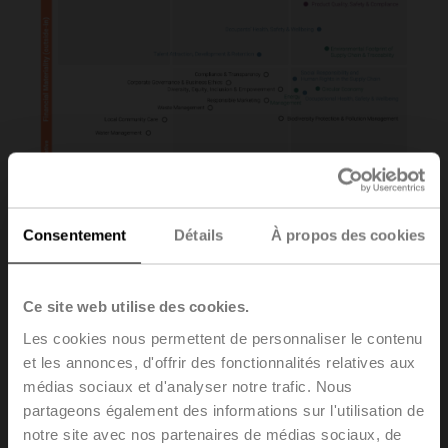
Consentement
Détails
À propos des cookies
Contribution to Energy Efficiency, Digitalization and
Innovation & Solution Leadership were assessed as the
Ce site web utilise des cookies.
topics with the highest financial opportunity for Belimo
while Data Privacy & Cybersecurity and Product Quality,
Les cookies nous permettent de personnaliser le contenu
Safety & Compliance were associated with the highest
et les annonces, d'offrir des fonctionnalités relatives aux
financial risk.
médias sociaux et d'analyser notre trafic. Nous
partageons également des informations sur l'utilisation de
A high positive impact on society and/or the environment
was linked to the topics of Contribution to Energy
notre site avec nos partenaires de médias sociaux, de