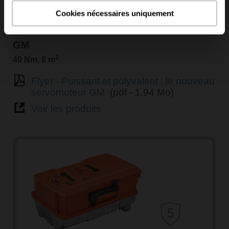
Cookies nécessaires uniquement
GM
2
40 Nm, 8 m
Flyer - Puissant et polyvalent : le nouveau
servomoteur GM
(pdf - 1,94 Mo)
Voir les produits