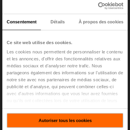
Consentement
Détails
À propos des cookies
Ce site web utilise des cookies.
SM
Les cookies nous permettent de personnaliser le contenu
2
20 Nm, 4 m
et les annonces, d'offrir des fonctionnalités relatives aux
Voir les produits
médias sociaux et d'analyser notre trafic. Nous
partageons également des informations sur l'utilisation de
notre site avec nos partenaires de médias sociaux, de
publicité et d'analyse, qui peuvent combiner celles-ci
avec d'autres informations que vous leur avez fournies
ou qu'ils ont collectées lors de votre utilisation de leurs
services.
Autoriser tous les cookies