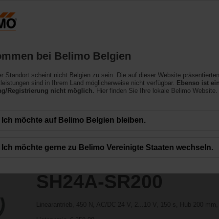
ssing the absolute URL "https://www.belimo.com/be/de_CH/~mgnlArea=outdate
0
ommen bei Belimo Belgien
ler Standort scheint nicht Belgien zu sein. Die auf dieser Website präsentierte
leistungen sind in Ihrem Land möglicherweise nicht verfügbar.
Ebenso ist ei
/Registrierung nicht möglich.
Hier finden Sie Ihre lokale Belimo Website.
Ich möchte auf Belimo Belgien bleiben.
Ich möchte gerne zu Belimo Vereinigte Staaten wechseln.
SH24A-SR200
Linearantrieb, 450 N, AC/DC 24 V, 2...10 V, 150 s, Hub 200 mm,