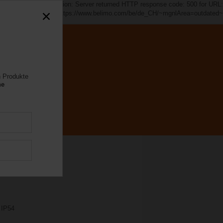
d~". java.io.IOException: Server returned HTTP response code: 500 for URL:
https://www.belimo.com/be/de_CH/~mgnlArea=outdated~
n Produkte
ne
 IP54