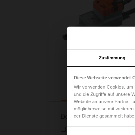
Zustimmung
Diese Webseite verwendet 
Wir verwenden Cookies, um I
Downloads
und die Zugriffe auf unsere 
Website an unsere Partner fü
möglicherweise mit weiteren
der Dienste gesammelt habe
Dokumentation
Technisches Datenblatt – SH
Technisches Datenblatt | Deutsc