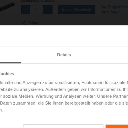
Listenpreis
€ 358,00
Zur Projektliste
In den Warenkorb
hinzufügen
Teilen
Details
Cookies
nhalte und Anzeigen zu personalisieren, Funktionen für soziale
Zubehör
Website zu analysieren. Außerdem geben wir Informationen zu I
r soziale Medien, Werbung und Analysen weiter. Unsere Partner
 Daten zusammen, die Sie ihnen bereitgestellt haben oder die s
n.
24A-SR200
h | 967 KB | pdf