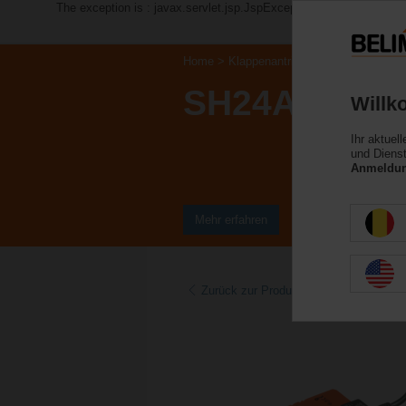
The exception is : javax.servlet.jsp.JspException: Problem acce
Home
Klappenantriebe
Linearantriebe
SH24A-SR20
Willk
Ihr aktuel
und Dienst
Anmeldung
Mehr erfahren
Zurück zur Produktkategorie