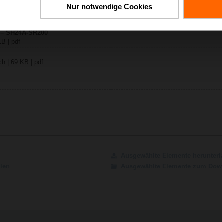
Nur notwendige Cookies
-SR..
y – SH24A-SR200
B | pdf
.
h | 69 KB | pdf
Ausgewählte Elemente herunterl
ilen
Ausgewählte Elemente zum Down