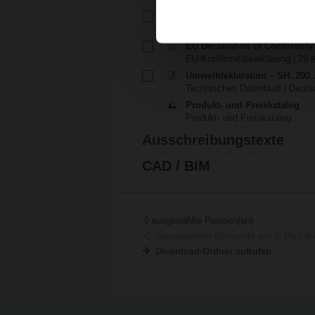
Installationsanleitung – SH..A
Installationsanleitung | pdf
EU Declaration of Conformit
EU-Konformitätserklärung | 29 K
Umweltdeklaration – SH..200.
Technisches Datenblatt | Deutsc
Produkt- und Preiskatalog
Produkt- und Preiskatalog
Ausschreibungstexte
CAD / BIM
0
ausgewählte Position(en)
Ausgewählte Elemente per E-Mail te
Download-Ordner aufrufen