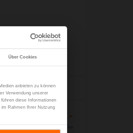
Über Cookies
 Medien anbieten zu können
Details
hrer Verwendung unserer
 führen diese Informationen
ie im Rahmen Ihrer Nutzung
Herunterladen