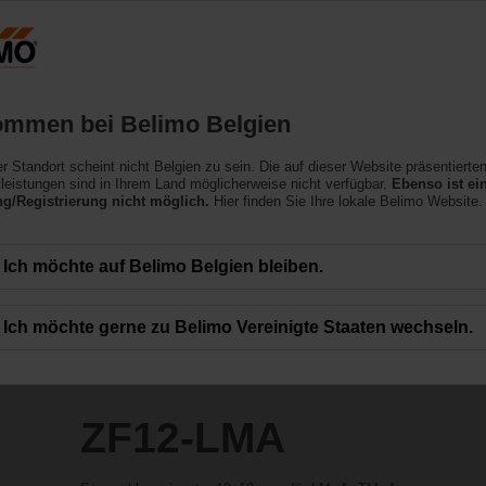
Belgien
NL
Produkte
Support
Über uns
ommen bei Belimo Belgien
ler Standort scheint nicht Belgien zu sein. Die auf dieser Website präsentierte
leistungen sind in Ihrem Land möglicherweise nicht verfügbar.
Ebenso ist ei
/Registrierung nicht möglich.
Hier finden Sie Ihre lokale Belimo Website.
Ich möchte auf Belimo Belgien bleiben.
Ich möchte gerne zu Belimo Vereinigte Staaten wechseln.
ZF12-LMA