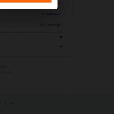
Herunterladen
Herunterladen
Jetzt anzeigen
aden
load-Ordner hinzufügen
en
Imprint