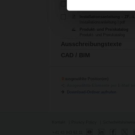
Technisches Datenblatt – ZF
Technisches Datenblatt | Deutsc
Installationsanleitung – ZF..
Installationsanleitung | pdf
Produkt- und Preiskatalog
Produkt- und Preiskatalog
Ausschreibungstexte
CAD / BIM
0
ausgewählte Position(en)
Ausgewählte Elemente per E-Mail te
Download-Ordner aufrufen
Kontakt
Privacy Policy
Sicherheitshinwei
'+41 43 843 61 11