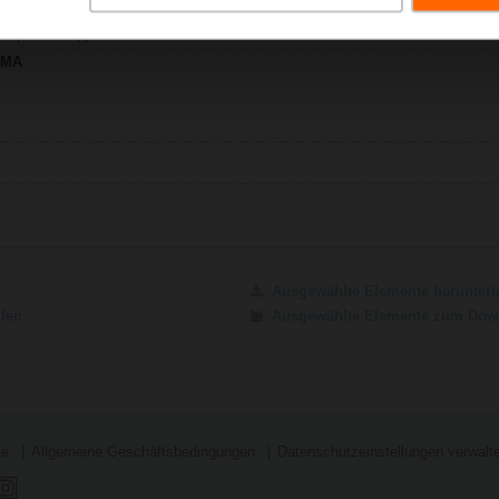
12-LMA
h | 919 KB | pdf
-LMA
Ausgewählte Elemente herunterl
ilen
Ausgewählte Elemente zum Down
se
Allgemeine Geschäftsbedingungen
Datenschutzeinstellungen verwalt