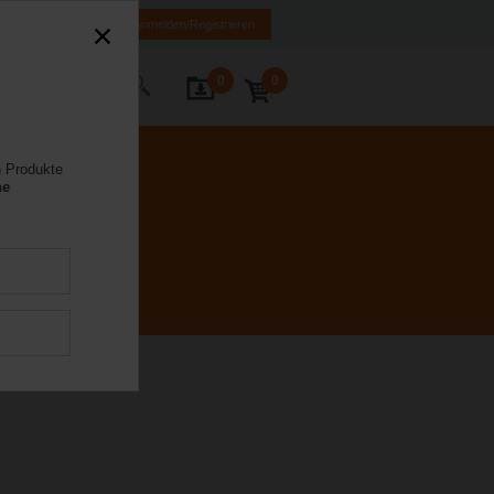
FR
DE
EN
Anmelden/Registrieren
0
0
Kontakt
n Produkte
ne