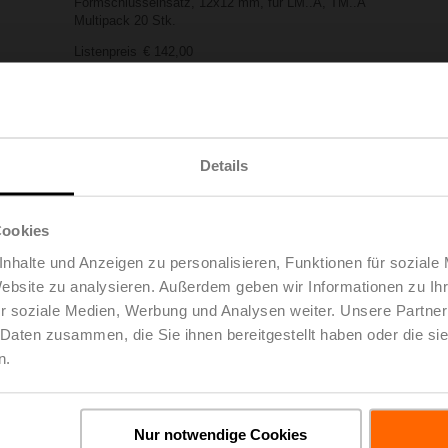
Formschlusseinsatz, 12x12 mm, für LM..A, TM..A
Multipack 20 Stk.
Listenpreis
€ 142,00
Zur Projektliste
In den Warenkorb
hinzufügen
Teilen
Details
Cookies
nhalte und Anzeigen zu personalisieren, Funktionen für soziale
Website zu analysieren. Außerdem geben wir Informationen zu I
r soziale Medien, Werbung und Analysen weiter. Unsere Partner
oads
De
 Daten zusammen, die Sie ihnen bereitgestellt haben oder die s
n.
Nur notwendige Cookies