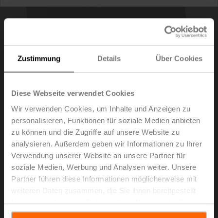
Zustimmung
Details
Über Cookies
Diese Webseite verwendet Cookies
Wir verwenden Cookies, um Inhalte und Anzeigen zu
personalisieren, Funktionen für soziale Medien anbieten
zu können und die Zugriffe auf unsere Website zu
CRZA-A
analysieren. Außerdem geben wir Informationen zu Ihrer
Verwendung unserer Website an unsere Partner für
soziale Medien, Werbung und Analysen weiter. Unsere
Deckel für CR24-A..-Regler, ohne Bedienelemente
Partner führen diese Informationen möglicherweise mit
Listenpreis
€ 51,40
weiteren Daten zusammen, die Sie ihnen bereitgestellt
haben oder die sie im Rahmen Ihrer Nutzung der Dienste
In den
Warenkorb
gesammelt haben.