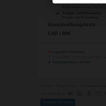
Installationsanleitung – ZPR
Installationsanleitung | 452 KB |
Produkt- und Preiskatalog
Produkt- und Preiskatalog
Ausschreibungstexte
CAD / BIM
0
ausgewählte Position(en)
Ausgewählte Elemente per E-Mail te
Download-Ordner aufrufen
Kontakt
Privacy Policy
Sicherheitshinwei
'+41 43 843 61 11
Newsletter abonnieren