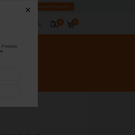
FR
DE
EN
Anmelden/Registrieren
0
0
Kontakt
n Produkte
ne