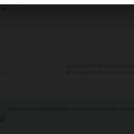
01 / ZPR03
 pdf
Ausgewählte Elemente herunterl
ilen
Ausgewählte Elemente zum Down
se
Allgemeine Geschäftsbedingungen
Datenschutzeinstellungen verwalt