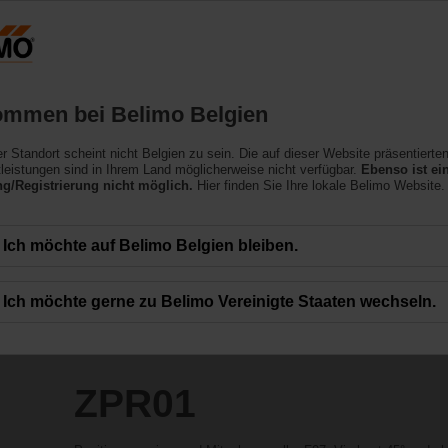
Belgien
NL
Produkte
Support
Über uns
ommen bei Belimo Belgien
ler Standort scheint nicht Belgien zu sein. Die auf dieser Website präsentierte
leistungen sind in Ihrem Land möglicherweise nicht verfügbar.
Ebenso ist ei
/Registrierung nicht möglich.
Hier finden Sie Ihre lokale Belimo Website.
Ich möchte auf Belimo Belgien bleiben.
Ich möchte gerne zu Belimo Vereinigte Staaten wechseln.
ZPR01