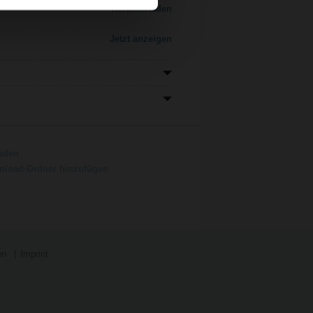
Herunterladen
Jetzt anzeigen
aden
load-Ordner hinzufügen
en
Imprint