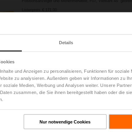
Positionsanzeiger und Mitnehmerwelle, F07, Vierkant 45° gedre
Listenpreis
€ 171,00
Zur Projektliste
In den Warenkorb
hinzufügen
Teilen
Details
Cookies
nhalte und Anzeigen zu personalisieren, Funktionen für soziale
Website zu analysieren. Außerdem geben wir Informationen zu I
r soziale Medien, Werbung und Analysen weiter. Unsere Partner
 Daten zusammen, die Sie ihnen bereitgestellt haben oder die s
oads
De
n.
Nur notwendige Cookies