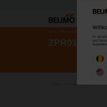
Willk
Home
Regelventile
Zubehör
Ihr aktuel
ZPR01
und Dienst
Anmeldung
Zurück zur Produktkategorie