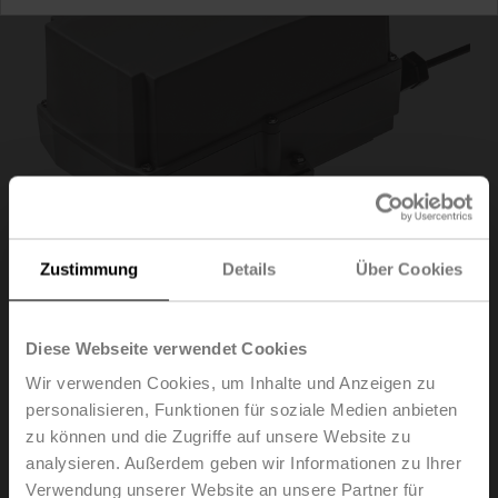
Zustimmung
Details
Über Cookies
Diese Webseite verwendet Cookies
SR24P-5
Wir verwenden Cookies, um Inhalte und Anzeigen zu
personalisieren, Funktionen für soziale Medien anbieten
Drehantrieb (RobustLine), 20 Nm, AC/DC 24 V, Auf/Zu,
zu können und die Zugriffe auf unsere Website zu
3-Punkt, 90 s, IP66/67, F05
analysieren. Außerdem geben wir Informationen zu Ihrer
Verwendung unserer Website an unsere Partner für