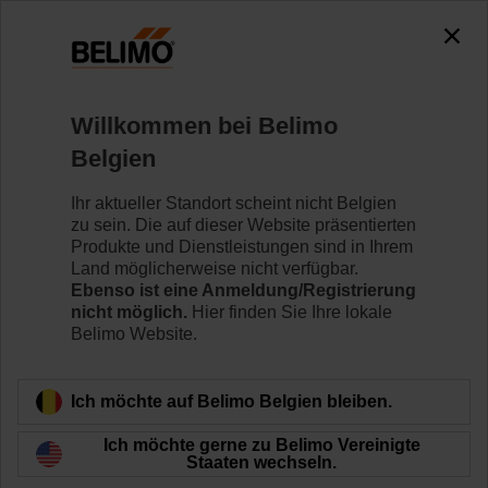
0
0
Home
Klappenantriebe
Ventilantriebe
Willkommen bei Belimo
SR24P-5
Belgien
Ihr aktueller Standort scheint nicht Belgien
zu sein. Die auf dieser Website präsentierten
Mehr erfahren
Produkte und Dienstleistungen sind in Ihrem
Land möglicherweise nicht verfügbar.
Ebenso ist eine Anmeldung/Registrierung
nicht möglich.
Hier finden Sie Ihre lokale
Belimo Website.
Zurück zur Produktkategorie
Ich möchte auf Belimo Belgien bleiben.
Ich möchte gerne zu Belimo Vereinigte
Staaten wechseln.