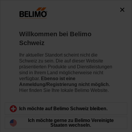
Willkommen bei Belimo
Schweiz
Ihr aktueller Standort scheint nicht die
Home
Schweiz zu sein. Die auf dieser Website
präsentierten Produkte und Dienstleistungen
Ventile
sind in Ihrem Land möglicherweise nicht
verfügbar.
Ebenso ist eine
Anmeldung/Registrierung nicht möglich.
Belimo bietet ein komplettes Sortiment an innovativen
Hier finden Sie Ihre lokale Belimo Website.
Ventilen, die den Anforderungen Ihres Systems
entsprechen und optimale Lösungen zur
Durchflusskontrolle bieten. Unser Ventilportfolio umfasst
Ich möchte auf Belimo Schweiz bleiben.
eine Vielzahl von druckabhängigen Ventilen wie die
Ich möchte gerne zu Belimo Vereinigte
CCV-, QCV- und Drosselklappe, mechanisch
Staaten wechseln.
druckunabhängige Ventile PIQCV, elektronisch