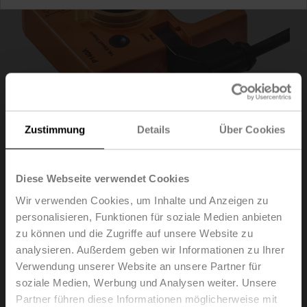
Zustimmung
Details
Über Cookies
Diese Webseite verwendet Cookies
P140A
Wir verwenden Cookies, um Inhalte und Anzeigen zu
personalisieren, Funktionen für soziale Medien anbieten
zu können und die Zugriffe auf unsere Website zu
Rückführpotentiometer 140 Ω aufsteckbar
analysieren. Außerdem geben wir Informationen zu Ihrer
Verwendung unserer Website an unsere Partner für
Empfehlung: Verdrahtung als Spannungsteiler. Bitte
soziale Medien, Werbung und Analysen weiter. Unsere
beachten Sie den Hinweis im Datenblatt.
Partner führen diese Informationen möglicherweise mit