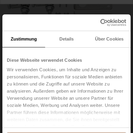
Zustimmung
Details
Über Cookies
Diese Webseite verwendet Cookies
Wir verwenden Cookies, um Inhalte und Anzeigen zu
personalisieren, Funktionen für soziale Medien anbieten
zu können und die Zugriffe auf unsere Website zu
ZG-LF3
analysieren. Außerdem geben wir Informationen zu Ihrer
Verwendung unserer Website an unsere Partner für
Montageset für Gestängebetätigung für seitliche
soziale Medien, Werbung und Analysen weiter. Unsere
Montage Schlitzbreite 6.2 mm
Partner führen diese Informationen möglicherweise mit
weiteren Daten zusammen, die Sie ihnen bereitgestellt
Listenpreis
CHF 138.00
haben oder die sie im Rahmen Ihrer Nutzung der Dienste
In den