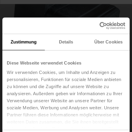
Zustimmung
Details
Über Cookies
Diese Webseite verwendet Cookies
Wir verwenden Cookies, um Inhalte und Anzeigen zu
personalisieren, Funktionen für soziale Medien anbieten
ZG-VRU01
zu können und die Zugriffe auf unsere Website zu
analysieren. Außerdem geben wir Informationen zu Ihrer
Verwendung unserer Website an unsere Partner für
Blindstopfen für VST-Anschlussstecker, für
soziale Medien, Werbung und Analysen weiter. Unsere
Anwendungen ohne Antrieb
Partner führen diese Informationen möglicherweise mit
Multipack 25 Stk.
weiteren Daten zusammen, die Sie ihnen bereitgestellt
Listenpreis
CHF 92.50
haben oder die sie im Rahmen Ihrer Nutzung der Dienste