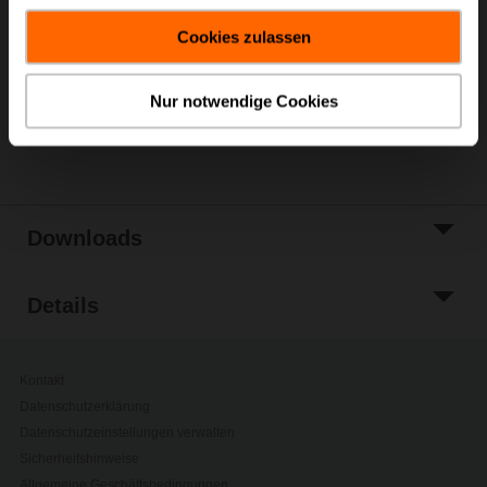
In den
gesammelt haben.
Warenkorb
Cookies zulassen
Zur Projektliste
hinzufügen
Nur notwendige Cookies
Teilen
Downloads
Details
Kontakt
Datenschutzerklärung
Datenschutzeinstellungen verwalten
Sicherheitshinweise
Allgemeine Geschäftsbedingungen